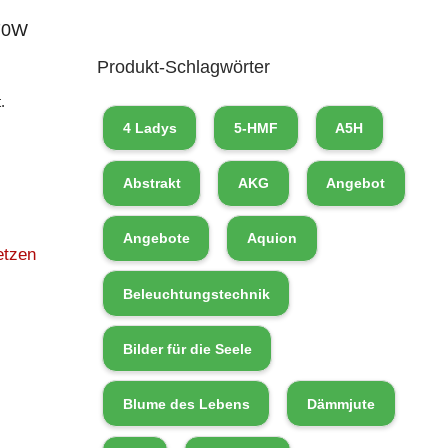
70W
Produkt-Schlagwörter
.
4 Ladys
5-HMF
A5H
Abstrakt
AKG
Angebot
Angebote
Aquion
etzen
Beleuchtungstechnik
Bilder für die Seele
Blume des Lebens
Dämmjute