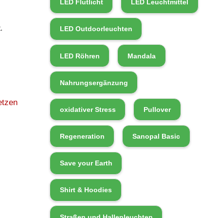
LED Flutlicht
LED Leuchtmittel
.
LED Outdoorleuchten
LED Röhren
Mandala
Nahrungsergänzung
etzen
oxidativer Stress
Pullover
Regeneration
Sanopal Basic
Save your Earth
Shirt & Hoodies
Straßen und Hallenleuchten