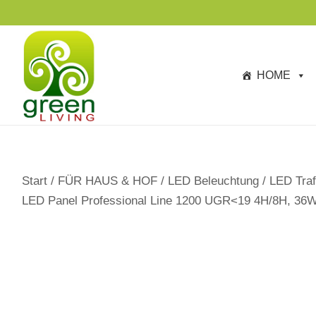
s
TAGESANGEBOTE BIS ZU -40%
p
ri
n
HOME
g
e
n
Start
/
FÜR HAUS & HOF
/
LED Beleuchtung
/
LED Traf
LED Panel Professional Line 1200 UGR<19 4H/8H, 36W