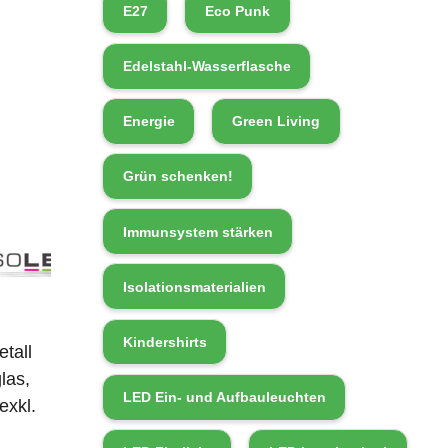
E27
Eco Punk
Edelstahl-Wasserflasche
Energie
Green Living
Grün schenken!
Immunsystem stärken
Isolationsmaterialien
Kindershirts
tall
las,
LED Ein- und Aufbauleuchten
exkl.