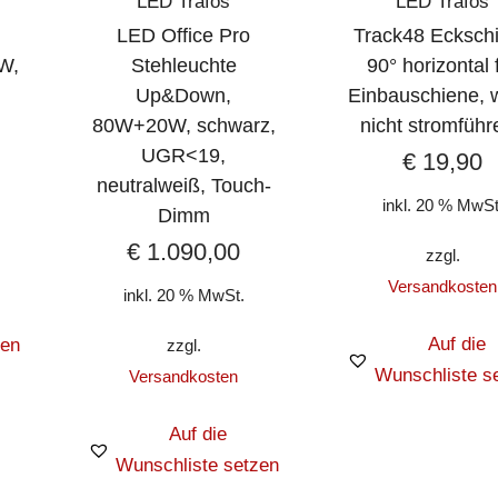
LED Trafos
LED Trafos
LED Office Pro
Track48 Ecksch
W,
Stehleuchte
90° horizontal 
Up&Down,
Einbauschiene, 
80W+20W, schwarz,
nicht stromführ
UGR<19,
€
19,90
neutralweiß, Touch-
inkl. 20 % MwSt
Dimm
€
1.090,00
zzgl.
Versandkosten
inkl. 20 % MwSt.
Auf die
zen
zzgl.
Wunschliste s
Versandkosten
Auf die
Wunschliste setzen