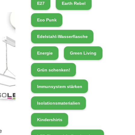
E27
Earth Rebel
Eco Punk
Edelstahl-Wasserflasche
Energie
Green Living
Grün schenken!
Immunsystem stärken
Isolationsmaterialien
Kindershirts
e