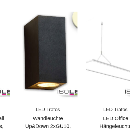
LED Trafos
LED Trafos
ll
Wandleuchte
LED Office
s,
Up&Down 2xGU10,
Hängeleucht