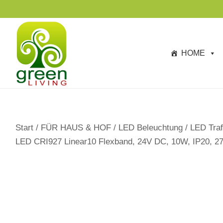
s
ANGEBOTE BIS ZU -40%
p
ri
n
HOME
g
e
n
Start
/
FÜR HAUS & HOF
/
LED Beleuchtung
/
LED Traf
LED CRI927 Linear10 Flexband, 24V DC, 10W, IP20, 2