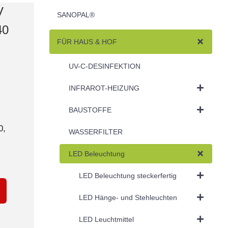
V
SANOPAL®
40
FÜR HAUS & HOF
UV-C-DESINFEKTION
INFRAROT-HEIZUNG
BAUSTOFFE
0,
WASSERFILTER
LED Beleuchtung
LED Beleuchtung steckerfertig
LED Hänge- und Stehleuchten
LED Leuchtmittel