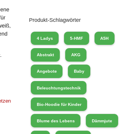
iene
für
Produkt-Schlagwörter
weiß,
end
4 Ladys
5-HMF
A5H
Abstrakt
AKG
.
Angebote
Baby
Beleuchtungstechnik
etzen
Bio-Hoodie für Kinder
Blume des Lebens
Dämmjute