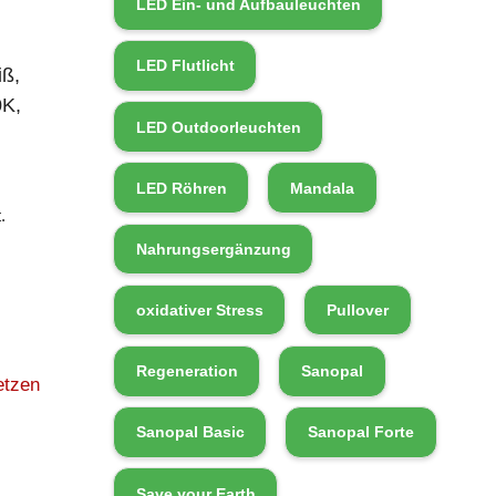
LED Ein- und Aufbauleuchten
LED Flutlicht
ß,
K,
LED Outdoorleuchten
LED Röhren
Mandala
.
Nahrungsergänzung
oxidativer Stress
Pullover
Regeneration
Sanopal
etzen
Sanopal Basic
Sanopal Forte
Save your Earth