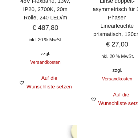
48V Flexband, 13W,
Linse doppelt-
IP20, 2700K, 20m
asymmetrisch für 
Rolle, 240 LED/m
Phasen
Linearleuchte
€
487,80
prismatisch, 120
inkl. 20 % MwSt.
€
27,00
zzgl.
inkl. 20 % MwSt.
Versandkosten
zzgl.
Auf die
Versandkosten
Wunschliste setzen
Auf die
Wunschliste set