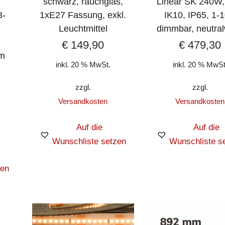
schwarz, rauchglas,
Linear SK 240W,
3-
1xE27 Fassung, exkl.
IK10, IP65, 1-
Leuchtmittel
dimmbar, neutra
€
149,90
€
479,30
cm
inkl. 20 % MwSt.
inkl. 20 % MwSt
zzgl.
zzgl.
Versandkosten
Versandkosten
Auf die
Auf die
Wunschliste setzen
Wunschliste s
zen