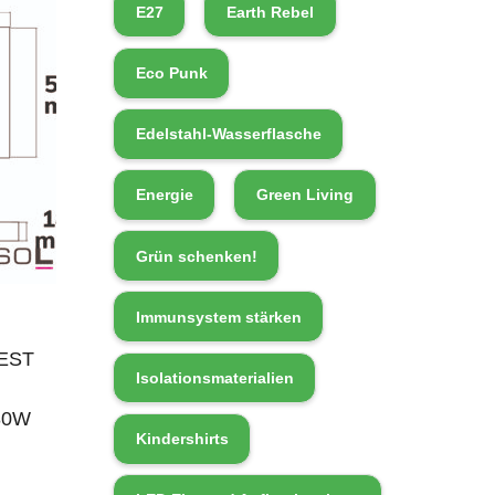
E27
Earth Rebel
Eco Punk
Edelstahl-Wasserflasche
Energie
Green Living
Grün schenken!
Immunsystem stärken
BEST
Isolationsmaterialien
80W
Kindershirts