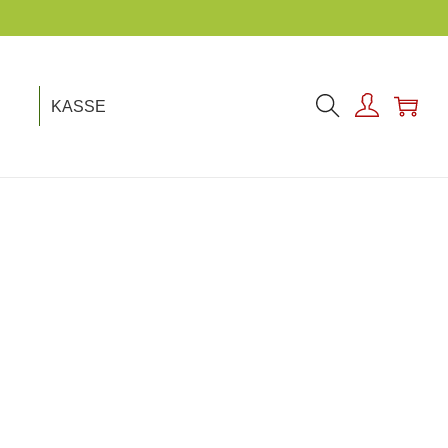
NACHHALTIGKEIT IST UNSER THEMA!
KASSE