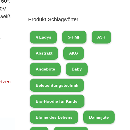
 60°,
10V
lweiß
Produkt-Schlagwörter
4 Ladys
5-HMF
A5H
.
Abstrakt
AKG
Angebote
Baby
etzen
Beleuchtungstechnik
Bio-Hoodie für Kinder
Blume des Lebens
Dämmjute