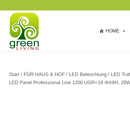
s
p
ri
n
HOME
g
e
n
Start
/
FÜR HAUS & HOF
/
LED Beleuchtung
/
LED Traf
LED Panel Professional Line 1200 UGR<19 4H/8H, 26W