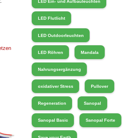
.
LED Ein- und Aufbauleuchten
LED Flutlicht
LED Outdoorleuchten
etzen
LED Röhren
Mandala
Nahrungsergänzung
oxidativer Stress
Pullover
Regeneration
Sanopal
Sanopal Basic
Sanopal Forte
Save your Earth