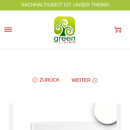
s
NACHHALTIGKEIT IST UNSER THEMA!
p
ri
n
g
e
n
ZURÜCK
WEITER