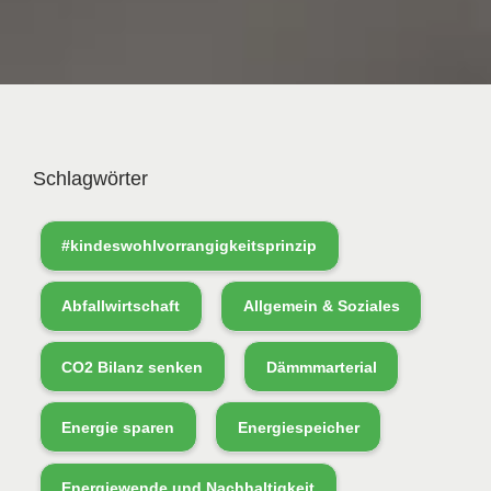
Schlagwörter
#kindeswohlvorrangigkeitsprinzip
Abfallwirtschaft
Allgemein & Soziales
CO2 Bilanz senken
Dämmmarterial
Energie sparen
Energiespeicher
Energiewende und Nachhaltigkeit