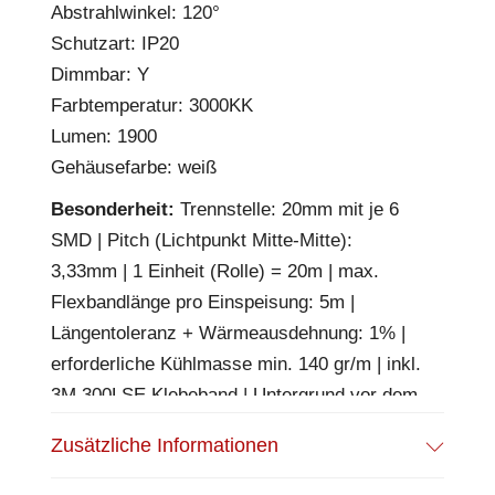
Abstrahlwinkel: 120°
Schutzart: IP20
Dimmbar: Y
Farbtemperatur: 3000KK
Lumen: 1900
Gehäusefarbe: weiß
Besonderheit:
Trennstelle: 20mm mit je 6
SMD | Pitch (Lichtpunkt Mitte-Mitte):
3,33mm | 1 Einheit (Rolle) = 20m | max.
Flexbandlänge pro Einspeisung: 5m |
Längentoleranz + Wärmeausdehnung: 1% |
erforderliche Kühlmasse min. 140 gr/m | inkl.
3M 300LSE Klebeband | Untergrund vor dem
Ankleben reinigen und entfetten! Nicht
Zusätzliche Informationen
wieder ablösen! | Es passen die Verbinder
der Gruppe: K2-210 | BESONDERHEIT: