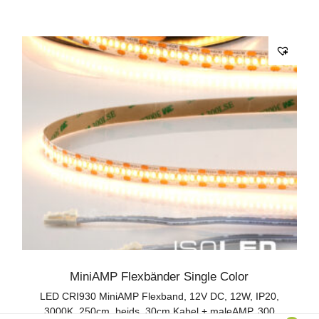
MiniAMP Flexbänder Single Color
LED CRI930 MiniAMP Flexband, 12V DC, 12W, IP20,
3000K, 250cm, beids. 30cm Kabel + maleAMP, 300