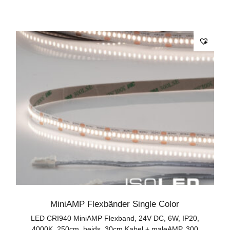
MiniAMP Flexbänder Single Color
LED CRI940 MiniAMP Flexband, 24V DC, 6W, IP20,
4000K, 250cm, beids. 30cm Kabel + maleAMP, 300