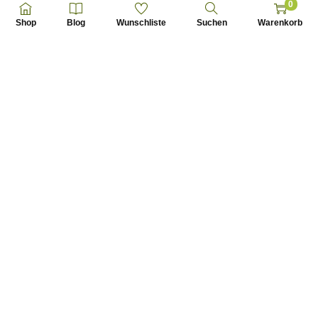
0
LED/m
Shop
Blog
Wunschliste
Suchen
Warenkorb
€
69,72
inkl. 20 % MwSt.
zzgl.
Versandkosten
Auf die Wunschliste setzen