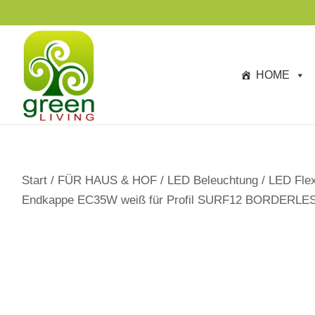
s
p
ri
n
HOME
g
e
n
Start
/
FÜR HAUS & HOF
/
LED Beleuchtung
/
LED Flex
Endkappe EC35W weiß für Profil SURF12 BORDERLESS