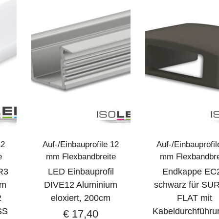
12
Auf-/Einbauprofile 12
Auf-/Einbauprofil
e
mm Flexbandbreite
mm Flexbandbre
R3
LED Einbauprofil
Endkappe EC
cm
DIVE12 Aluminium
schwarz für SU
2
eloxiert, 200cm
FLAT mit
SS
Kabeldurchführu
€
17,40