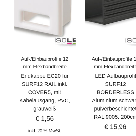
Auf-/Einbauprofile 12
Auf-/Einbauprofile 
mm Flexbandbreite
mm Flexbandbreit
Endkappe EC20 für
LED Aufbauprofil
SURF12 RAIL inkl.
SURF12
COVER5, mit
BORDERLESS
Kabelausgang, PVC,
Aluminium schwa
grauweiß
pulverbeschichte
RAL 9005, 200c
€
1,56
€
15,96
inkl. 20 % MwSt.