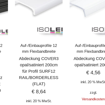
12
Auf-/Einbauprofile 12
Auf-/Einbauprofil
e
mm Flexbandbreite
mm Flexbandbre
Abdeckung COVER3
Abdeckung CO
opal/satiniert 200cm
opal/satiniert 2
für Profil SURF12
€
4,56
rz
RAIL/BORDERLESS
inkl. 20 % MwSt
t
(FLAT)
m
€
8,64
zzgl.
Versandkosten
inkl. 20 % MwSt.