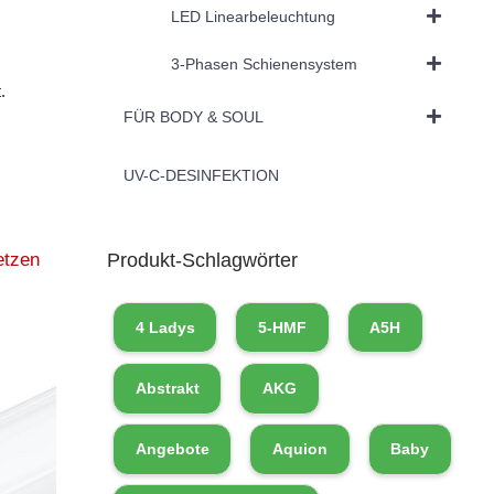
LED Linearbeleuchtung
3-Phasen Schienensystem
.
FÜR BODY & SOUL
UV-C-DESINFEKTION
Produkt-Schlagwörter
etzen
4 Ladys
5-HMF
A5H
Abstrakt
AKG
Angebote
Aquion
Baby