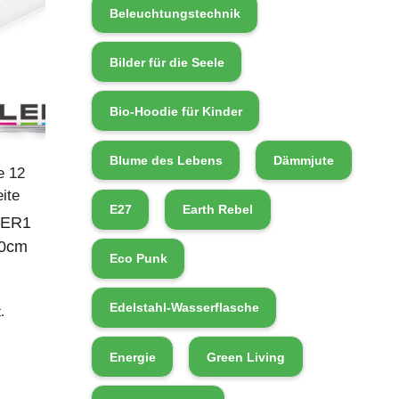
Beleuchtungstechnik
Bilder für die Seele
Bio-Hoodie für Kinder
Blume des Lebens
Dämmjute
e 12
ite
E27
Earth Rebel
VER1
00cm
Eco Punk
Edelstahl-Wasserflasche
.
Energie
Green Living