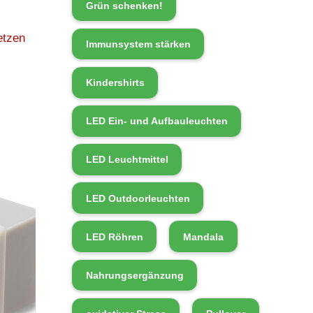
Grün schenken!
etzen
Immunsystem stärken
Kindershirts
LED Ein- und Aufbauleuchten
LED Leuchtmittel
LED Outdoorleuchten
LED Röhren
Mandala
Nahrungsergänzung