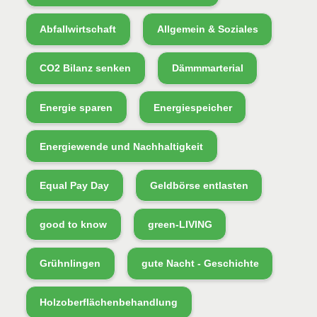
Abfallwirtschaft
Allgemein & Soziales
CO2 Bilanz senken
Dämmmarterial
Energie sparen
Energiespeicher
Energiewende und Nachhaltigkeit
Equal Pay Day
Geldbörse entlasten
good to know
green-LIVING
Grühnlingen
gute Nacht - Geschichte
Holzoberflächenbehandlung