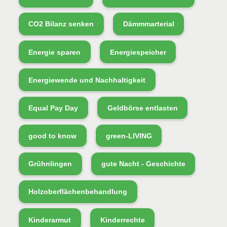
CO2 Bilanz senken
Dämmmarterial
Energie sparen
Energiespeicher
Energiewende und Nachhaltigkeit
Equal Pay Day
Geldbörse entlasten
good to know
green-LIVING
Grühnlingen
gute Nacht - Geschichte
Holzoberflächenbehandlung
Kinderarmut
Kinderrechte