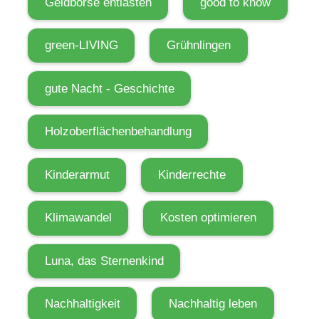
Geldbörse entlasten
good to know
green-LIVING
Grühnlingen
gute Nacht - Geschichte
Holzoberflächenbehandlung
Kinderarmut
Kinderrechte
Klimawandel
Kosten optimieren
Luna, das Sternenkind
Nachhaltigkeit
Nachhaltig leben