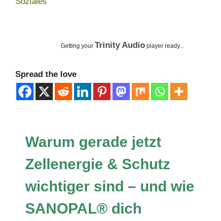
2
Soziales
.
N
o
Trinity Audio
Getting your
player ready...
v
e
Spread the love
m
b
e
r
Warum gerade jetzt
2
0
Zellenergie & Schutz
2
5
wichtiger sind – und wie
SANOPAL® dich