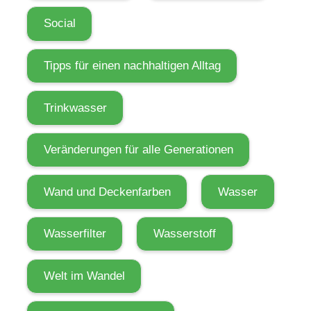
t
,
Social
o
h
Tipps für einen nachhaltigen Alltag
n
e
Trinkwasser
d
i
Veränderungen für alle Generationen
c
h
Wand und Deckenfarben
Wasser
s
e
Wasserfilter
Wasserstoff
l
b
s
Welt im Wandel
t