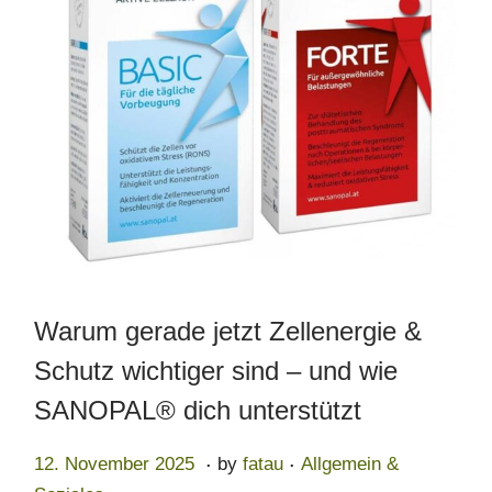
Warum gerade jetzt Zellenergie &
Schutz wichtiger sind – und wie
SANOPAL® dich unterstützt
.
.
Posted on
Posted in
1
12. November 2025
by
fatau
Allgemein &