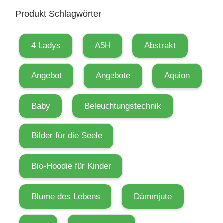
t
Produkt Schlagwörter
s
c
h
4 Ladys
A5H
Abstrakt
e
i
Angebot
Angebote
Aquion
d
u
Baby
Beleuchtungstechnik
n
g
Bilder für die Seele
e
n
Bio-Hoodie für Kinder
n
i
Blume des Lebens
Dämmjute
c
h