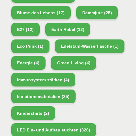
Blume des Lebens
(17)
Dämmjute
(25)
E27
(12)
Earth Rebel
(12)
Eco Punk
(1)
Edelstahl-Wasserflasche
(1)
Energie
(4)
Green Living
(4)
Immunsystem stärken
(4)
Isolationsmaterialien
(25)
Kindershirts
(2)
LED Ein- und Aufbauleuchten
(326)