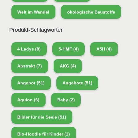
Welt im Wandel
ökologische Baustoffe
Produkt-Schlagwörter
4 Ladys
(8)
5-HMF
(4)
A5H
(4)
Abstrakt
(7)
AKG
(4)
Angebot
(51)
Angebote
(51)
Aquion
(6)
Baby
(2)
Bilder für die Seele
(51)
Bio-Hoodie für Kinder
(1)