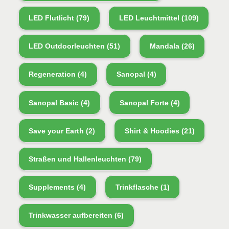
LED Flutlicht
(79)
LED Leuchtmittel
(109)
LED Outdoorleuchten
(51)
Mandala
(26)
Regeneration
(4)
Sanopal
(4)
Sanopal Basic
(4)
Sanopal Forte
(4)
Save your Earth
(2)
Shirt & Hoodies
(21)
Straßen und Hallenleuchten
(79)
Supplements
(4)
Trinkflasche
(1)
Trinkwasser aufbereiten
(6)