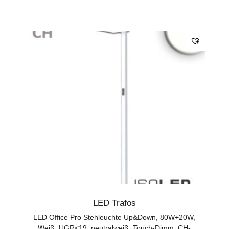
LED Trafos
LED Office Pro Stehleuchte Up&Down, 80W+20W,
Weiß, UGR<19, neutralweiß, Touch-Dimm, CH-