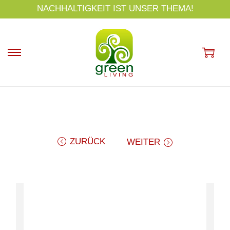
s
NACHHALTIGKEIT IST UNSER THEMA!
p
ri
n
g
e
n
ZURÜCK
WEITER