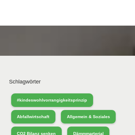
Schlagwörter
#kindeswohlvorrangigkeitsprinzip
Abfallwirtschaft
Allgemein & Soziales
CO2 Bilanz senken
Dämmmarterial