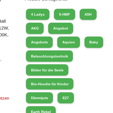
D
4 Ladys
5-HMF
A5H
all
12W,
AKG
Angebot
00K,
Angebote
Aquion
Baby
Beleuchtungstechnik
.
Bilder für die Seele
Bio-Hoodie für Kinder
Dämmjute
E27
etzen
Earth Rebel