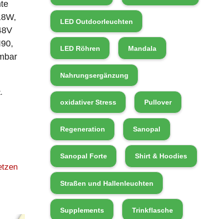
te
18W,
LED Outdoorleuchten
48V
90,
LED Röhren
Mandala
mbar
Nahrungsergänzung
.
oxidativer Stress
Pullover
Regeneration
Sanopal
Sanopal Forte
Shirt & Hoodies
etzen
Straßen und Hallenleuchten
Supplements
Trinkflasche