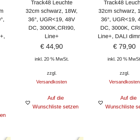
Track48 Leuchte
Track48 Leuch
cm
32cm schwarz, 18W,
32cm schwarz, 
°,
36°, UGR<19, 48V
36°, UGR<19, 
DC, 3000K,CRI90,
DC, 3000K, CRI
+,
Line+
Line+, DALI dim
€
44,90
€
79,90
inkl. 20 % MwSt.
inkl. 20 % MwSt
zzgl.
zzgl.
Versandkosten
Versandkosten
Auf die
Auf die
Wunschliste setzen
Wunschliste s
zen