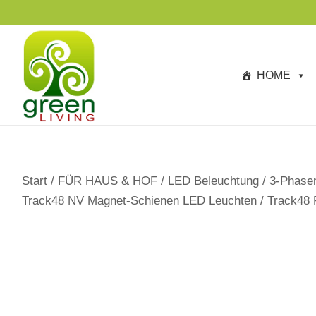
s
p
ri
n
HOME
g
e
n
Start
/
FÜR HAUS & HOF
/
LED Beleuchtung
/
3-Phase
Track48 NV Magnet-Schienen LED Leuchten
/
Track48 