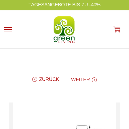
s
TAGESANGEBOTE BIS ZU -40%
p
ri
n
g
e
n
ZURÜCK
WEITER