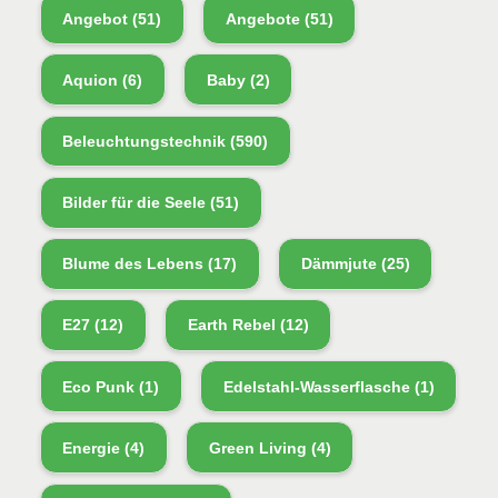
Angebot
(51)
Angebote
(51)
Aquion
(6)
Baby
(2)
Beleuchtungstechnik
(590)
Bilder für die Seele
(51)
Blume des Lebens
(17)
Dämmjute
(25)
E27
(12)
Earth Rebel
(12)
Eco Punk
(1)
Edelstahl-Wasserflasche
(1)
Energie
(4)
Green Living
(4)