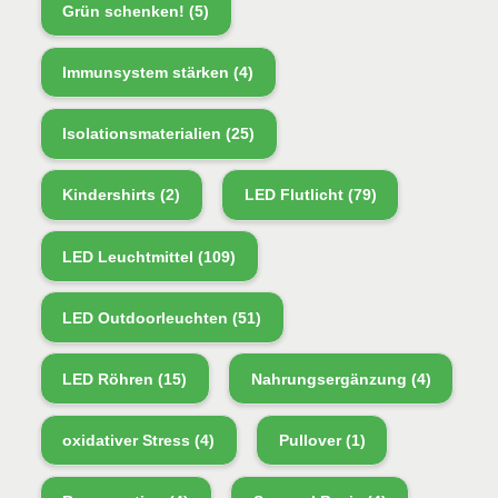
Grün schenken!
(5)
Immunsystem stärken
(4)
Isolationsmaterialien
(25)
Kindershirts
(2)
LED Flutlicht
(79)
LED Leuchtmittel
(109)
LED Outdoorleuchten
(51)
LED Röhren
(15)
Nahrungsergänzung
(4)
oxidativer Stress
(4)
Pullover
(1)