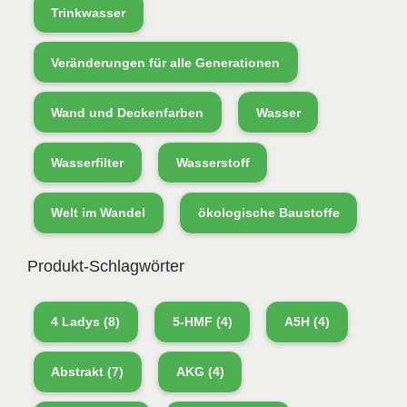
Trinkwasser
Veränderungen für alle Generationen
Wand und Deckenfarben
Wasser
Wasserfilter
Wasserstoff
Welt im Wandel
ökologische Baustoffe
Produkt-Schlagwörter
4 Ladys
(8)
5-HMF
(4)
A5H
(4)
Abstrakt
(7)
AKG
(4)