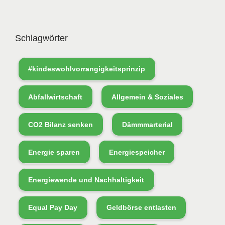
Schlagwörter
#kindeswohlvorrangigkeitsprinzip
Abfallwirtschaft
Allgemein & Soziales
CO2 Bilanz senken
Dämmmarterial
Energie sparen
Energiespeicher
Energiewende und Nachhaltigkeit
Equal Pay Day
Geldbörse entlasten