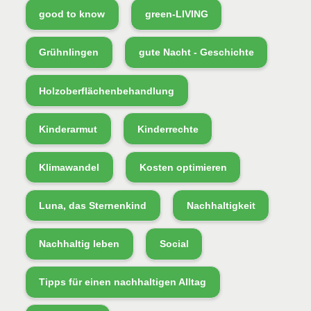
good to know
green-LIVING
Grühnlingen
gute Nacht - Geschichte
Holzoberflächenbehandlung
Kinderarmut
Kinderrechte
Klimawandel
Kosten optimieren
Luna, das Sternenkind
Nachhaltigkeit
Nachhaltig leben
Social
Tipps für einen nachhaltigen Alltag