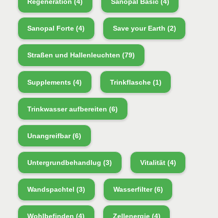
Regeneration
(4)
Sanopal Basic
(4)
Sanopal Forte
(4)
Save your Earth
(2)
Straßen und Hallenleuchten
(79)
Supplements
(4)
Trinkflasche
(1)
Trinkwasser aufbereiten
(6)
Unangreifbar
(6)
Untergrundbehandlug
(3)
Vitalität
(4)
Wandspachtel
(3)
Wasserfilter
(6)
Wohlbefinden
(4)
Zellenergie
(4)