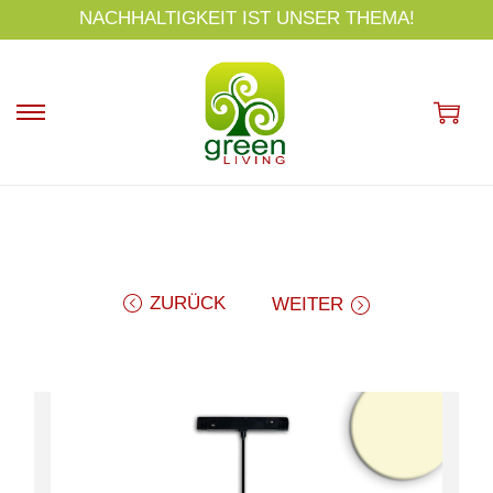
s
NACHHALTIGKEIT IST UNSER THEMA!
p
ri
n
g
e
n
ZURÜCK
WEITER