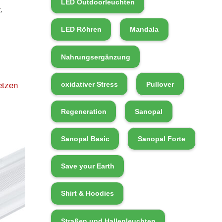
LED Outdoorleuchten
.
LED Röhren
Mandala
Nahrungsergänzung
oxidativer Stress
Pullover
etzen
Regeneration
Sanopal
Sanopal Basic
Sanopal Forte
Save your Earth
Shirt & Hoodies
Straßen und Hallenleuchten