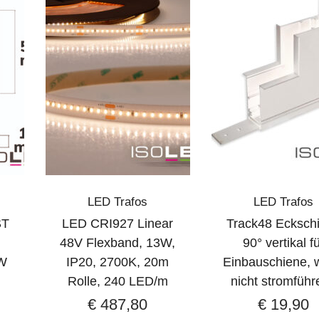
LED Trafos
LED Trafos
ST
LED CRI927 Linear
Track48 Ecksch
48V Flexband, 13W,
90° vertikal f
W
IP20, 2700K, 20m
Einbauschiene, 
Rolle, 240 LED/m
nicht stromführ
€
487,80
€
19,90