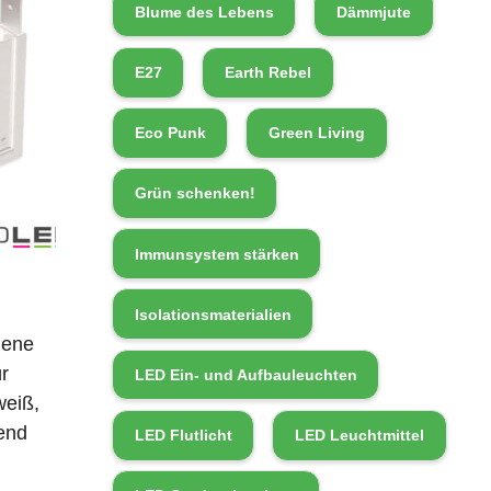
Blume des Lebens
Dämmjute
E27
Earth Rebel
Eco Punk
Green Living
Grün schenken!
Immunsystem stärken
Isolationsmaterialien
iene
ür
LED Ein- und Aufbauleuchten
weiß,
end
LED Flutlicht
LED Leuchtmittel