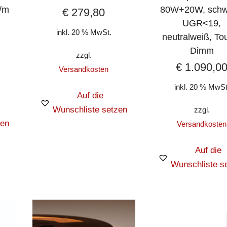
/m
80W+20W, schw
€
279,80
UGR<19,
inkl. 20 % MwSt.
neutralweiß, To
Dimm
zzgl.
€
1.090,0
Versandkosten
inkl. 20 % MwSt
Auf die
Wunschliste setzen
zzgl.
zen
Versandkosten
Auf die
Wunschliste s