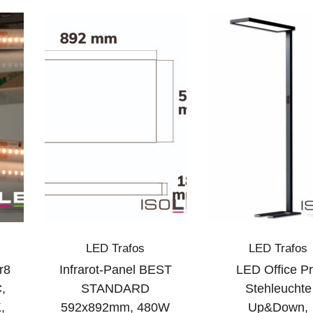
LED Trafos
LED Trafos
r8
Infrarot-Panel BEST
LED Office P
,
STANDARD
Stehleuchte
,
592x892mm, 480W
Up&Down,