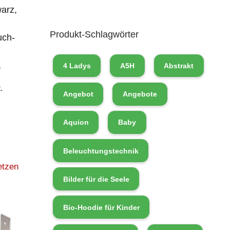
arz,
Produkt-Schlagwörter
uch-
0
4 Ladys
A5H
Abstrakt
.
Angebot
Angebote
Aquion
Baby
Beleuchtungstechnik
etzen
Bilder für die Seele
Bio-Hoodie für Kinder