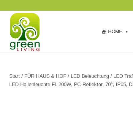
s
p
ri
n
HOME
g
e
n
Start
/
FÜR HAUS & HOF
/
LED Beleuchtung
/
LED Traf
LED Hallenleuchte FL 200W, PC-Reflektor, 70°, IP65, D