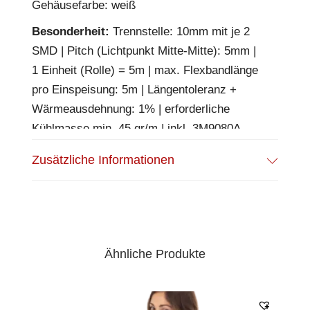
Gehäusefarbe: weiß
Besonderheit:
Trennstelle: 10mm mit je 2
SMD | Pitch (Lichtpunkt Mitte-Mitte): 5mm |
1 Einheit (Rolle) = 5m | max. Flexbandlänge
pro Einspeisung: 5m | Längentoleranz +
Wärmeausdehnung: 1% | erforderliche
Kühlmasse min. 45 gr/m | inkl. 3M9080A
Klebeband | Untergrund vor dem Ankleben
Zusätzliche Informationen
reinigen und entfetten! Nicht wieder ablösen!
EPREL Datenblatt:
Datenblatt
Ähnliche Produkte