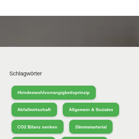
Schlagwörter
#kindeswohlvorrangigkeitsprinzip
Abfallwirtschaft
Allgemein & Soziales
CO2 Bilanz senken
Dämmmarterial