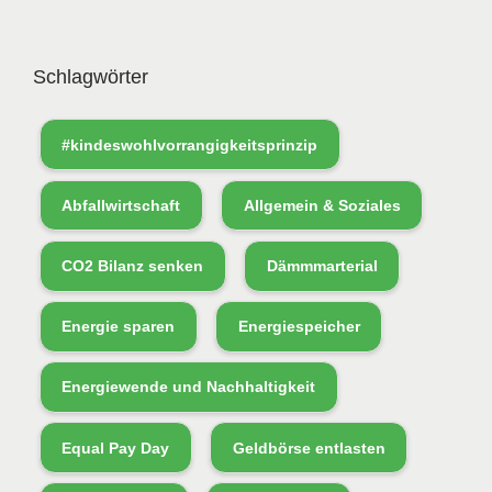
Schlagwörter
#kindeswohlvorrangigkeitsprinzip
Abfallwirtschaft
Allgemein & Soziales
CO2 Bilanz senken
Dämmmarterial
Energie sparen
Energiespeicher
Energiewende und Nachhaltigkeit
Equal Pay Day
Geldbörse entlasten