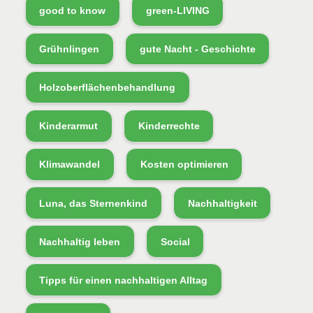
good to know
green-LIVING
Grühnlingen
gute Nacht - Geschichte
Holzoberflächenbehandlung
Kinderarmut
Kinderrechte
Klimawandel
Kosten optimieren
Luna, das Sternenkind
Nachhaltigkeit
Nachhaltig leben
Social
Tipps für einen nachhaltigen Alltag