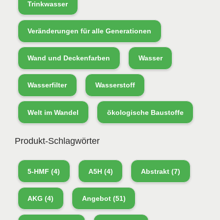
Trinkwasser
Veränderungen für alle Generationen
Wand und Deckenfarben
Wasser
Wasserfilter
Wasserstoff
Welt im Wandel
ökologische Baustoffe
Produkt-Schlagwörter
5-HMF
(4)
A5H
(4)
Abstrakt
(7)
AKG
(4)
Angebot
(51)