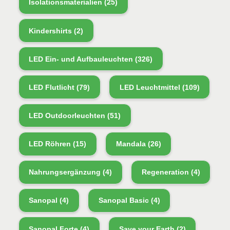
Isolationsmaterialien
(25)
Kindershirts
(2)
LED Ein- und Aufbauleuchten
(326)
LED Flutlicht
(79)
LED Leuchtmittel
(109)
LED Outdoorleuchten
(51)
LED Röhren
(15)
Mandala
(26)
Nahrungsergänzung
(4)
Regeneration
(4)
Sanopal
(4)
Sanopal Basic
(4)
Sanopal Forte
(4)
Save your Earth
(2)