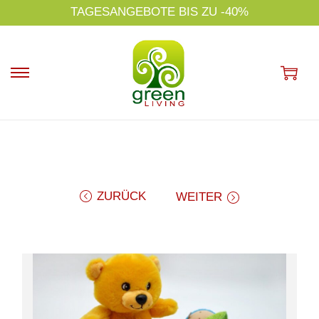
s
TAGESANGEBOTE BIS ZU -40%
p
ri
n
g
e
n
ZURÜCK
WEITER