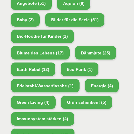
Angebote
(51)
Aquion
(6)
Baby
(2)
Bilder für die Seele
(51)
Bio-Hoodie für Kinder
(1)
Blume des Lebens
(17)
Dämmjute
(25)
Earth Rebel
(12)
Eco Punk
(1)
Edelstahl-Wasserflasche
(1)
Energie
(4)
Green Living
(4)
Grün schenken!
(5)
Immunsystem stärken
(4)