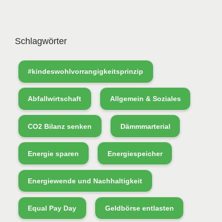
Schlagwörter
#kindeswohlvorrangigkeitsprinzip
Abfallwirtschaft
Allgemein & Soziales
CO2 Bilanz senken
Dämmmarterial
Energie sparen
Energiespeicher
Energiewende und Nachhaltigkeit
Equal Pay Day
Geldbörse entlasten