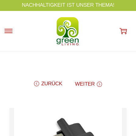
s
NACHHALTIGKEIT IST UNSER THEMA!
p
ri
n
g
e
n
ZURÜCK
WEITER