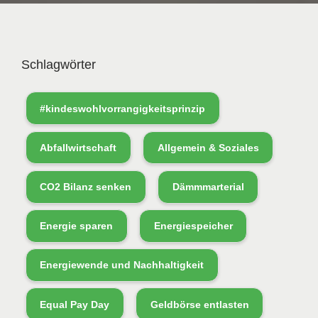
Schlagwörter
#kindeswohlvorrangigkeitsprinzip
Abfallwirtschaft
Allgemein & Soziales
CO2 Bilanz senken
Dämmmarterial
Energie sparen
Energiespeicher
Energiewende und Nachhaltigkeit
Equal Pay Day
Geldbörse entlasten