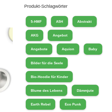
Produkt-Schlagwörter
5-HMF
A5H
Abstrakt
AKG
Angebot
Angebote
Aquion
Baby
Bilder für die Seele
Bio-Hoodie für Kinder
Blume des Lebens
Dämmjute
Earth Rebel
Eco Punk