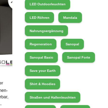
LED Outdoorleuchten
LED Röhren
Mandala
Nahrungsergänzung
Regeneration
Sanopal
Sanopal Basic
Sanopal Forte
Save your Earth
er
Shirt & Hoodies
nen-
rbar,
Straßen und Hallenleuchten
,