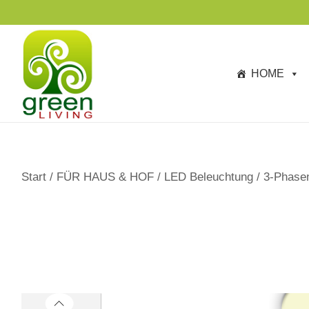
s
TAGESANGEBOTE BIS ZU -40%
p
ri
n
HOME
g
e
n
Start
/
FÜR HAUS & HOF
/
LED Beleuchtung
/
3-Phase