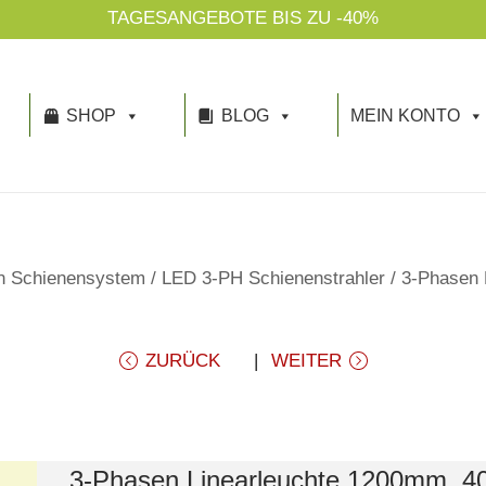
SHOP
BLOG
MEIN KONTO
n Schienensystem
/
LED 3-PH Schienenstrahler
/
3-Phasen 
ZURÜCK
WEITER
3-Phasen Linearleuchte 1200mm, 4