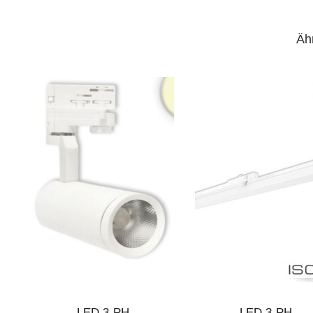
Äh
LED 3-PH
LED 3-PH