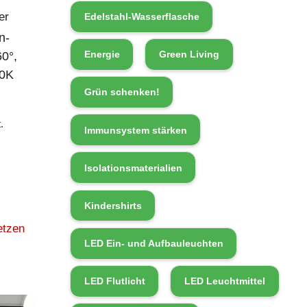
er
Edelstahl-Wasserflasche
n-
Energie
Green Living
60°,
00K
Grün schenken!
.
Immunsystem stärken
Isolationsmaterialien
Kindershirts
etzen
LED Ein- und Aufbauleuchten
LED Flutlicht
LED Leuchtmittel