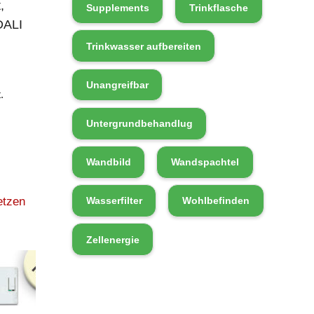
,
Supplements
Trinkflasche
DALI
Trinkwasser aufbereiten
Unangreifbar
.
Untergrundbehandlug
Wandbild
Wandspachtel
etzen
Wasserfilter
Wohlbefinden
Zellenergie