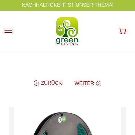
s
NACHHALTIGKEIT IST UNSER THEMA!
p
ri
n
g
e
n
ZURÜCK
WEITER