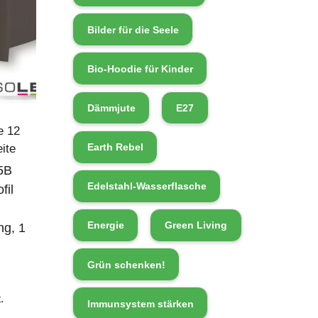
Bilder für die Seele
Bio-Hoodie für Kinder
Dämmjute
E27
e 12
Earth Rebel
ite
5B
Edelstahl-Wasserflasche
fil
Energie
Green Living
ng, 1
Grün schenken!
.
Immunsystem stärken