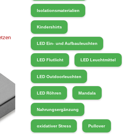
Isolationsmaterialien
Kindershirts
etzen
LED Ein- und Aufbauleuchten
LED Flutlicht
LED Leuchtmittel
LED Outdoorleuchten
LED Röhren
Mandala
Nahrungsergänzung
oxidativer Stress
Pullover