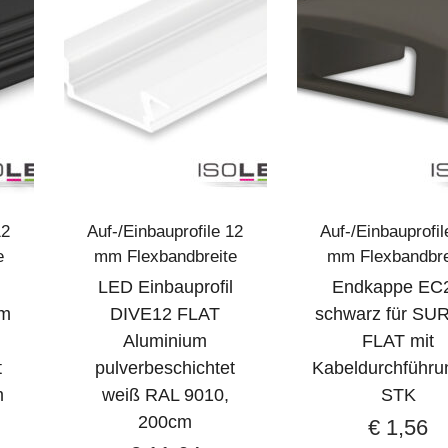
12
Auf-/Einbauprofile 12
Auf-/Einbauprofil
e
mm Flexbandbreite
mm Flexbandbre
LED Einbauprofil
Endkappe EC
um
DIVE12 FLAT
schwarz für SU
Aluminium
FLAT mit
t
pulverbeschichtet
Kabeldurchführu
m
weiß RAL 9010,
STK
200cm
€
1,56