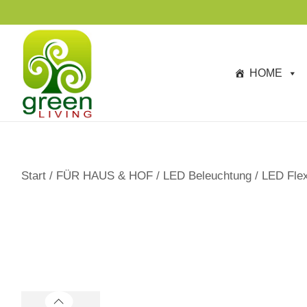
s
p
ri
n
HOME
g
e
n
Start
/
FÜR HAUS & HOF
/
LED Beleuchtung
/
LED Flex