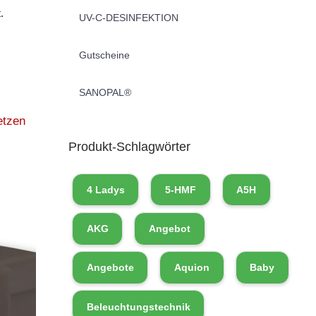
.
UV-C-DESINFEKTION
Gutscheine
SANOPAL®
etzen
Produkt-Schlagwörter
4 Ladys
5-HMF
A5H
AKG
Angebot
Angebote
Aquion
Baby
Beleuchtungstechnik