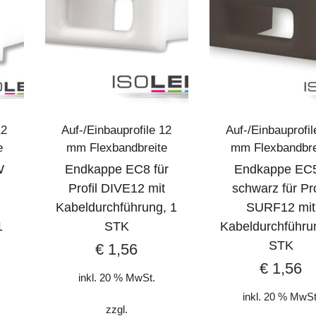
12
Auf-/Einbauprofile 12
Auf-/Einbauprofil
e
mm Flexbandbreite
mm Flexbandbre
W
Endkappe EC8 für
Endkappe EC
Profil DIVE12 mit
schwarz für Pro
Kabeldurchführung, 1
SURF12 mit
1
STK
Kabeldurchführu
STK
€
1,56
€
1,56
inkl. 20 % MwSt.
inkl. 20 % MwSt
zzgl.