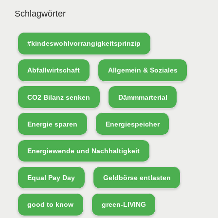
Schlagwörter
#kindeswohlvorrangigkeitsprinzip
Abfallwirtschaft
Allgemein & Soziales
CO2 Bilanz senken
Dämmmarterial
Energie sparen
Energiespeicher
Energiewende und Nachhaltigkeit
Equal Pay Day
Geldbörse entlasten
good to know
green-LIVING