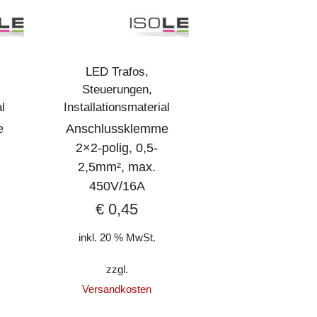
LED Trafos,
Steuerungen,
al
Installationsmaterial
e
Anschlussklemme
2×2-polig, 0,5-
2,5mm², max.
450V/16A
€
0,45
inkl. 20 % MwSt.
zzgl.
Versandkosten