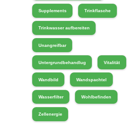
Supplements
Trinkflasche
Trinkwasser aufbereiten
Unangreifbar
Untergrundbehandlug
Vitalität
Wandbild
Wandspachtel
Wasserfilter
Wohlbefinden
Zellenergie