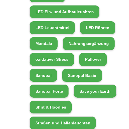
LED Ein- und Aufbauleuchten
LED Leuchtmittel
LED Röhren
Mandala
Nahrungsergänzung
oxidativer Stress
Pullover
Sanopal
Sanopal Basic
Sanopal Forte
Save your Earth
Shirt & Hoodies
Straßen und Hallenleuchten