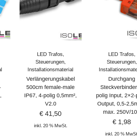
LED Trafos,
LED Trafos,
Steuerungen,
Steuerungen,
al
Installationsmaterial
Installationsmate
Verlängerungskabel
Durchgang
-
500cm female-male
Steckverbinder
,
IP67, 4-polig 0,5mm²,
polig Input, 2×2-
V2.0
Output, 0,5-2,5
max. 250V/1
€
41,50
€
1,98
inkl. 20 % MwSt.
inkl. 20 % MwSt