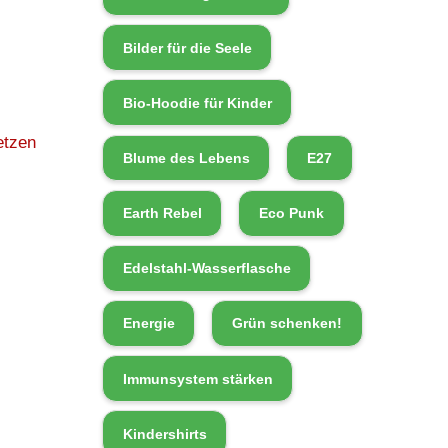
Bilder für die Seele
Bio-Hoodie für Kinder
etzen
Blume des Lebens
E27
Earth Rebel
Eco Punk
Edelstahl-Wasserflasche
Energie
Grün schenken!
Immunsystem stärken
Kindershirts