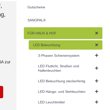
,
Gutscheine
g,
SANOPAL®
FÜR HAUS & HOF
LED Beleuchtung
3-Phasen Schienensystem
6A zur
LED Flutlicht, Straßen und
Hallenleuchten
LED Beleuchtung steckerfertig
LED Hänge- und Stehleuchten
LED Leuchtmittel