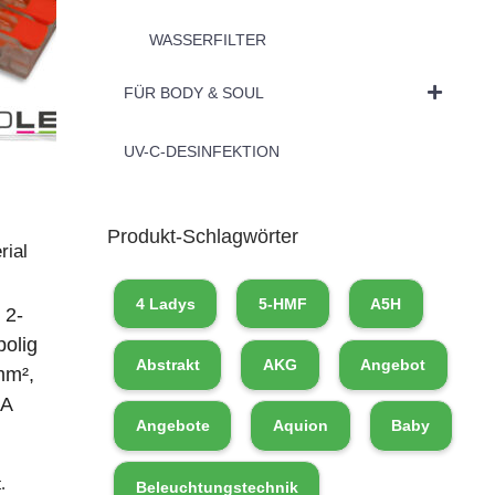
WASSERFILTER
FÜR BODY & SOUL
UV-C-DESINFEKTION
Produkt-Schlagwörter
rial
4 Ladys
5-HMF
A5H
 2-
polig
Abstrakt
AKG
Angebot
mm²,
0A
Angebote
Aquion
Baby
.
Beleuchtungstechnik