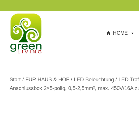
s
p
ri
n
HOME
g
e
n
Start
/
FÜR HAUS & HOF
/
LED Beleuchtung
/
LED Traf
Anschlussbox 2×5-polig, 0,5-2,5mm², max. 450V/16A z