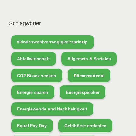
Schlagwörter
#kindeswohlvorrangigkeitsprinzip
Abfallwirtschaft
Allgemein & Soziales
CO2 Bilanz senken
Dämmmarterial
Energie sparen
Energiespeicher
Energiewende und Nachhaltigkeit
Equal Pay Day
Geldbörse entlasten