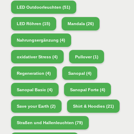
LED Outdoorleuchten
(51)
LED Röhren
(15)
Mandala
(26)
Nahrungsergänzung
(4)
oxidativer Stress
(4)
Pullover
(1)
Regeneration
(4)
Sanopal
(4)
Sanopal Basic
(4)
Sanopal Forte
(4)
Save your Earth
(2)
Shirt & Hoodies
(21)
Straßen und Hallenleuchten
(79)