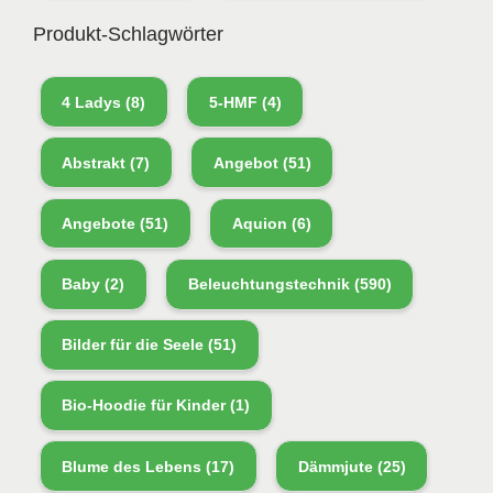
Produkt-Schlagwörter
4 Ladys
(8)
5-HMF
(4)
Abstrakt
(7)
Angebot
(51)
Angebote
(51)
Aquion
(6)
Baby
(2)
Beleuchtungstechnik
(590)
Bilder für die Seele
(51)
Bio-Hoodie für Kinder
(1)
Blume des Lebens
(17)
Dämmjute
(25)