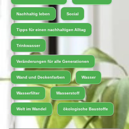
Nachhaltig leben
Social
Tipps für einen nachhaltigen Alltag
Trinkwasser
Veränderungen für alle Generationen
Wand und Deckenfarben
Wasser
Wasserfilter
Wasserstoff
Welt im Wandel
ökologische Baustoffe