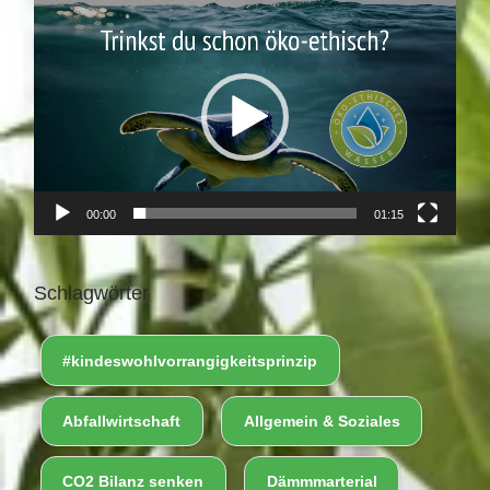
V
i
d
e
o
-
P
00:00
01:15
l
a
y
Schlagwörter
e
r
#kindeswohlvorrangigkeitsprinzip
Abfallwirtschaft
Allgemein & Soziales
CO2 Bilanz senken
Dämmmarterial