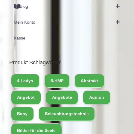
Blog
Mein Konto
Kasse
Produkt Schlagwörter
4 Ladys
5-HMF
Abstrakt
Angebot
Angebote
Aquion
Baby
Beleuchtungstechnik
Bilder für die Seele