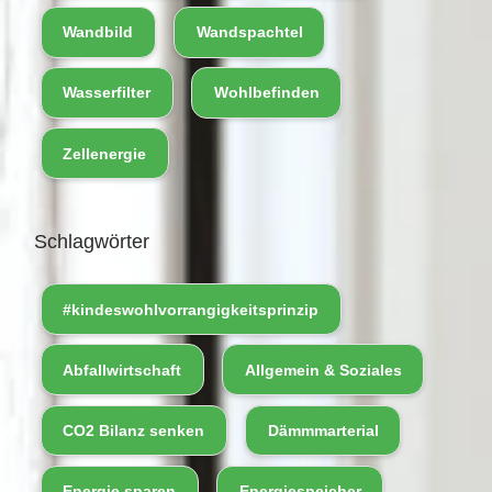
Wandbild
Wandspachtel
Wasserfilter
Wohlbefinden
Zellenergie
Schlagwörter
#kindeswohlvorrangigkeitsprinzip
Abfallwirtschaft
Allgemein & Soziales
CO2 Bilanz senken
Dämmmarterial
Energie sparen
Energiespeicher