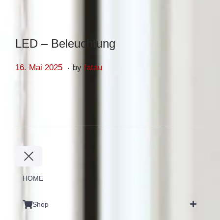
LED – Beleuchtung
.
Posted on
1
16. Mai 2025
by
fatau
6
.
M
a
i
2
0
2
HOME
5
Shop