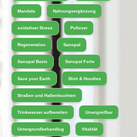
Mandala
Nahrungsergänzung
oxidativer Stress
Pullover
Regeneration
Sanopal
Sanopal Basic
Sanopal Forte
Save your Earth
Shirt & Hoodies
Straßen und Hallenleuchten
Trinkwasser aufbereiten
Unangreifbar
Untergrundbehandlug
Vitalität