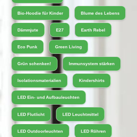
Bio-Hoodie für Kinder
Blume des Lebens
Dämmjute
E27
Earth Rebel
Eco Punk
Green Living
Grün schenken!
Immunsystem stärken
Isolationsmaterialien
Kindershirts
LED Ein- und Aufbauleuchten
LED Flutlicht
LED Leuchtmittel
LED Outdoorleuchten
LED Röhren