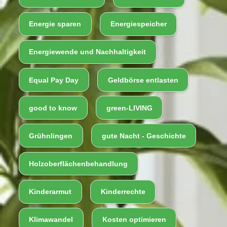
Energie sparen
Energiespeicher
Energiewende und Nachhaltigkeit
Equal Pay Day
Geldbörse entlasten
good to know
green-LIVING
Grühnlingen
gute Nacht - Geschichte
Holzoberflächenbehandlung
Kinderarmut
Kinderrechte
Klimawandel
Kosten optimieren