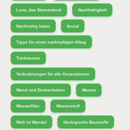
Luna, das Sternenkind
Nachhaltigkeit
Nachhaltig leben
Social
Tipps für einen nachhaltigen Alltag
Trinkwasser
Veränderungen für alle Generationen
Wand und Deckenfarben
Wasser
Wasserfilter
Wasserstoff
Welt im Wandel
ökologische Baustoffe