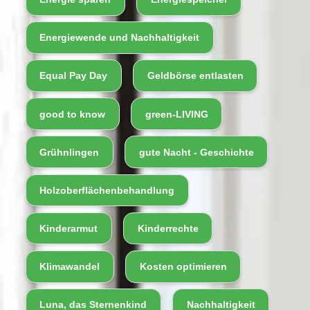
Energiewende und Nachhaltigkeit
Equal Pay Day
Geldbörse entlasten
good to know
green-LIVING
Grühnlingen
gute Nacht - Geschichte
Holzoberflächenbehandlung
Kinderarmut
Kinderrechte
Klimawandel
Kosten optimieren
Luna, das Sternenkind
Nachhaltigkeit