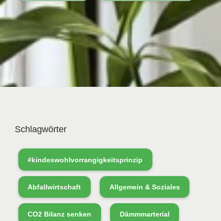
Schlagwörter
#kindeswohlvorrangigkeitsprinzip
Abfallwirtschaft
Allgemein & Soziales
CO2 Bilanz senken
Dämmmarterial