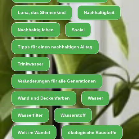
Luna, das Sternenkind
Nachhaltigkeit
Nachhaltig leben
Social
Tipps für einen nachhaltigen Alltag
Trinkwasser
Veränderungen für alle Generationen
Wand und Deckenfarben
Wasser
Wasserfilter
Wasserstoff
Welt im Wandel
ökologische Baustoffe