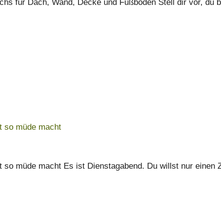
achs für Dach, Wand, Decke und Fußboden Stell dir vor, du 
eit so müde macht
eit so müde macht Es ist Dienstagabend. Du willst nur eine