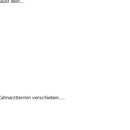
baust dein…
n Zahnarzttermin verschieben.…