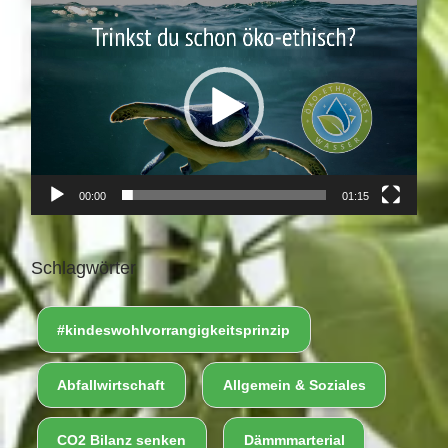
V
i
d
e
o
-
P
00:00
01:15
l
a
y
Schlagwörter
e
r
#kindeswohlvorrangigkeitsprinzip
Abfallwirtschaft
Allgemein & Soziales
CO2 Bilanz senken
Dämmmarterial