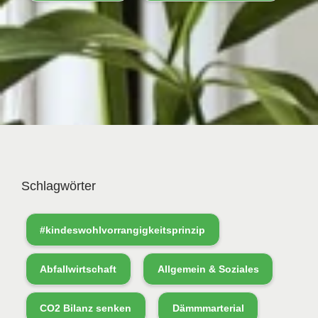
Schlagwörter
#kindeswohlvorrangigkeitsprinzip
Abfallwirtschaft
Allgemein & Soziales
CO2 Bilanz senken
Dämmmarterial