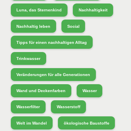
Luna, das Sternenkind
Nachhaltigkeit
Nachhaltig leben
Social
Tipps für einen nachhaltigen Alltag
Trinkwasser
Veränderungen für alle Generationen
Wand und Deckenfarben
Wasser
Wasserfilter
Wasserstoff
Welt im Wandel
ökologische Baustoffe