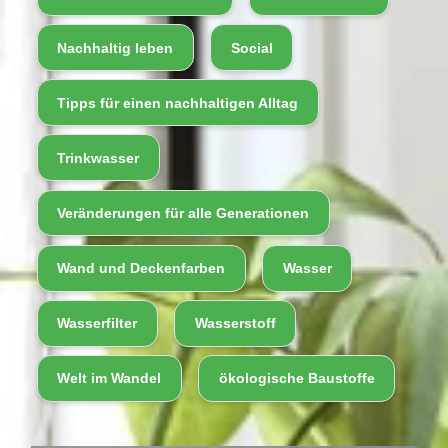
Nachhaltig leben
Social
Tipps für einen nachhaltigen Alltag
Trinkwasser
Veränderungen für alle Generationen
Wand und Deckenfarben
Wasser
Wasserfilter
Wasserstoff
Welt im Wandel
ökologische Baustoffe