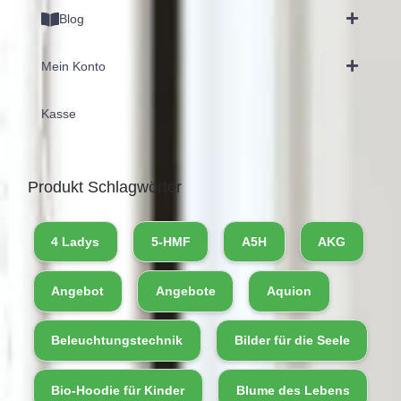
Blog
Mein Konto
Kasse
Produkt Schlagwörter
4 Ladys
5-HMF
A5H
AKG
Angebot
Angebote
Aquion
Beleuchtungstechnik
Bilder für die Seele
Bio-Hoodie für Kinder
Blume des Lebens