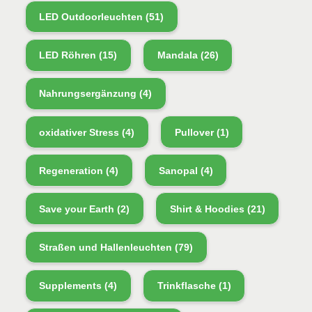
LED Outdoorleuchten
(51)
LED Röhren
(15)
Mandala
(26)
Nahrungsergänzung
(4)
oxidativer Stress
(4)
Pullover
(1)
Regeneration
(4)
Sanopal
(4)
Save your Earth
(2)
Shirt & Hoodies
(21)
Straßen und Hallenleuchten
(79)
Supplements
(4)
Trinkflasche
(1)