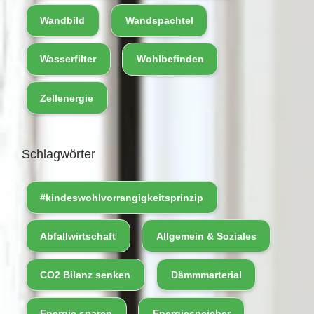
Wandbild
Wandspachtel
Wasserfilter
Wohlbefinden
Zellenergie
Schlagwörter
#kindeswohlvorrangigkeitsprinzip
Abfallwirtschaft
Allgemein & Soziales
CO2 Bilanz senken
Dämmmarterial
Energie sparen
Energiespeicher