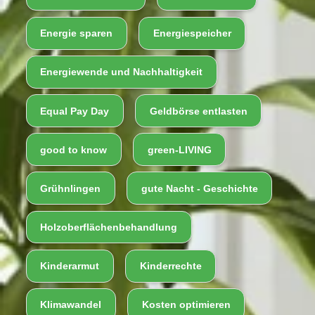
Energie sparen
Energiespeicher
Energiewende und Nachhaltigkeit
Equal Pay Day
Geldbörse entlasten
good to know
green-LIVING
Grühnlingen
gute Nacht - Geschichte
Holzoberflächenbehandlung
Kinderarmut
Kinderrechte
Klimawandel
Kosten optimieren