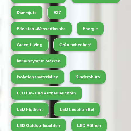
Dämmjute
E27
Edelstahl-Wasserflasche
Energie
Green Living
Grün schenken!
Immunsystem stärken
Isolationsmaterialien
Kindershirts
LED Ein- und Aufbauleuchten
LED Flutlicht
LED Leuchtmittel
LED Outdoorleuchten
LED Röhren