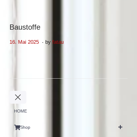
Baustoffe
.
Posted on
1
16. Mai 2025
by
fatau
6
.
M
a
i
2
0
2
HOME
5
Shop