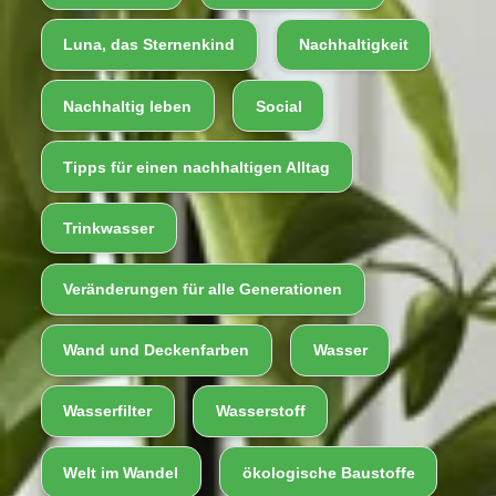
Luna, das Sternenkind
Nachhaltigkeit
Nachhaltig leben
Social
Tipps für einen nachhaltigen Alltag
Trinkwasser
Veränderungen für alle Generationen
Wand und Deckenfarben
Wasser
Wasserfilter
Wasserstoff
Welt im Wandel
ökologische Baustoffe