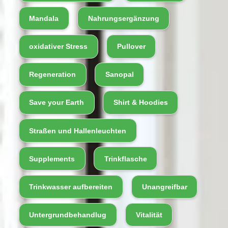
Mandala
Nahrungsergänzung
oxidativer Stress
Pullover
Regeneration
Sanopal
Save your Earth
Shirt & Hoodies
Straßen und Hallenleuchten
Supplements
Trinkflasche
Trinkwasser aufbereiten
Unangreifbar
Untergrundbehandlug
Vitalität