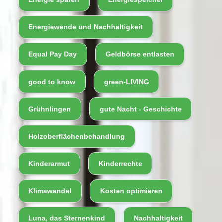
Energiewende und Nachhaltigkeit
Equal Pay Day
Geldbörse entlasten
good to know
green-LIVING
Grühnlingen
gute Nacht - Geschichte
Holzoberflächenbehandlung
Kinderarmut
Kinderrechte
Klimawandel
Kosten optimieren
Luna, das Sternenkind
Nachhaltigkeit