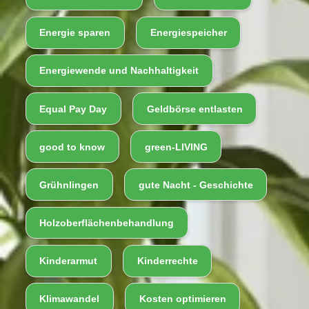
Energie sparen
Energiespeicher
Energiewende und Nachhaltigkeit
Equal Pay Day
Geldbörse entlasten
good to know
green-LIVING
Grühnlingen
gute Nacht - Geschichte
Holzoberflächenbehandlung
Kinderarmut
Kinderrechte
Klimawandel
Kosten optimieren