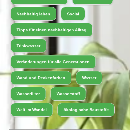
Nachhaltig leben
Social
Tipps für einen nachhaltigen Alltag
Trinkwasser
Veränderungen für alle Generationen
Wand und Deckenfarben
Wasser
Wasserfilter
Wasserstoff
Welt im Wandel
ökologische Baustoffe