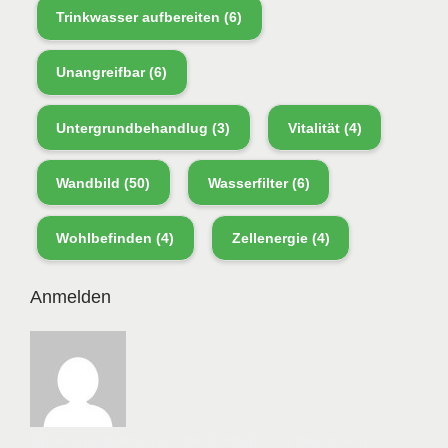
Trinkwasser aufbereiten
(6)
Unangreifbar
(6)
Untergrundbehandlug
(3)
Vitalität
(4)
Wandbild
(50)
Wasserfilter
(6)
Wohlbefinden
(4)
Zellenergie
(4)
Anmelden
Bitte anmelden, um die Website zu besuchen.