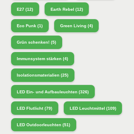
E27
(12)
Earth Rebel
(12)
Eco Punk
(1)
Green Living
(4)
Grün schenken!
(5)
Immunsystem stärken
(4)
Isolationsmaterialien
(25)
LED Ein- und Aufbauleuchten
(326)
LED Flutlicht
(79)
LED Leuchtmittel
(109)
LED Outdoorleuchten
(51)