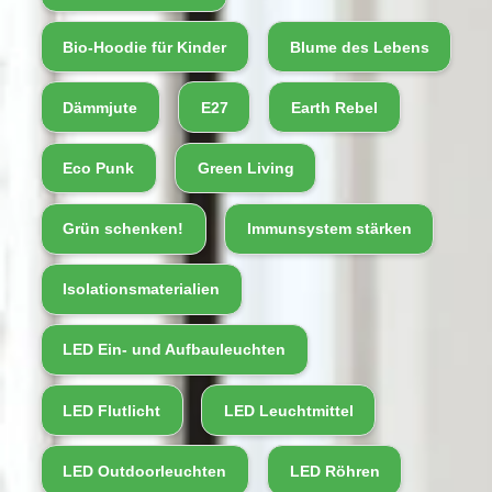
Bio-Hoodie für Kinder
Blume des Lebens
Dämmjute
E27
Earth Rebel
Eco Punk
Green Living
Grün schenken!
Immunsystem stärken
Isolationsmaterialien
LED Ein- und Aufbauleuchten
LED Flutlicht
LED Leuchtmittel
LED Outdoorleuchten
LED Röhren