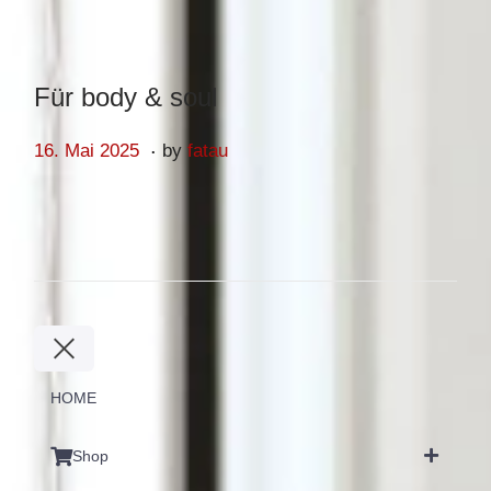
Für body & soul
.
Posted on
1
16. Mai 2025
by
fatau
6
.
M
a
i
2
0
2
HOME
5
Shop