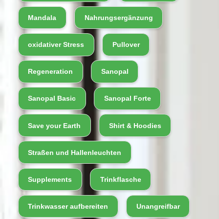
Mandala
Nahrungsergänzung
oxidativer Stress
Pullover
Regeneration
Sanopal
Sanopal Basic
Sanopal Forte
Save your Earth
Shirt & Hoodies
Straßen und Hallenleuchten
Supplements
Trinkflasche
Trinkwasser aufbereiten
Unangreifbar