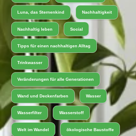
Luna, das Sternenkind
Nachhaltigkeit
Nachhaltig leben
Social
Tipps für einen nachhaltigen Alltag
Trinkwasser
Veränderungen für alle Generationen
Wand und Deckenfarben
Wasser
Wasserfilter
Wasserstoff
Welt im Wandel
ökologische Baustoffe