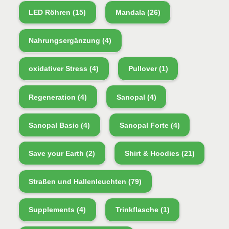
LED Röhren
(15)
Mandala
(26)
Nahrungsergänzung
(4)
oxidativer Stress
(4)
Pullover
(1)
Regeneration
(4)
Sanopal
(4)
Sanopal Basic
(4)
Sanopal Forte
(4)
Save your Earth
(2)
Shirt & Hoodies
(21)
Straßen und Hallenleuchten
(79)
Supplements
(4)
Trinkflasche
(1)