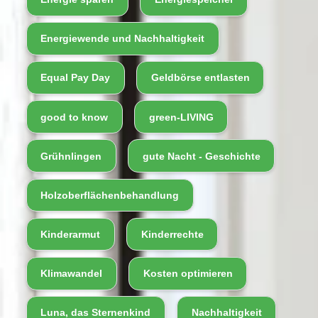
Energiewende und Nachhaltigkeit
Equal Pay Day
Geldbörse entlasten
good to know
green-LIVING
Grühnlingen
gute Nacht - Geschichte
Holzoberflächenbehandlung
Kinderarmut
Kinderrechte
Klimawandel
Kosten optimieren
Luna, das Sternenkind
Nachhaltigkeit