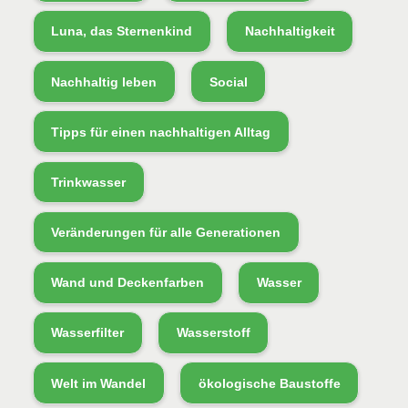
Luna, das Sternenkind
Nachhaltigkeit
Nachhaltig leben
Social
Tipps für einen nachhaltigen Alltag
Trinkwasser
Veränderungen für alle Generationen
Wand und Deckenfarben
Wasser
Wasserfilter
Wasserstoff
Welt im Wandel
ökologische Baustoffe