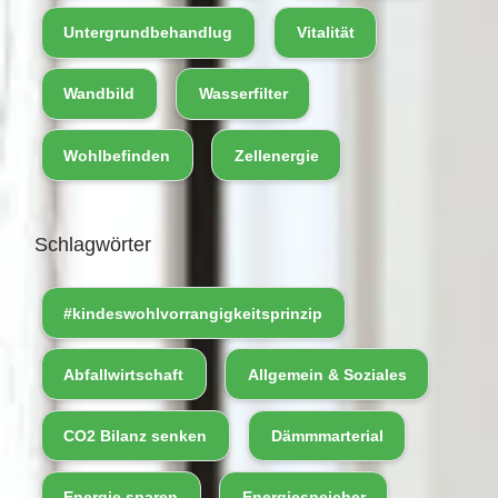
Untergrundbehandlug
Vitalität
Wandbild
Wasserfilter
Wohlbefinden
Zellenergie
Schlagwörter
#kindeswohlvorrangigkeitsprinzip
Abfallwirtschaft
Allgemein & Soziales
CO2 Bilanz senken
Dämmmarterial
Energie sparen
Energiespeicher