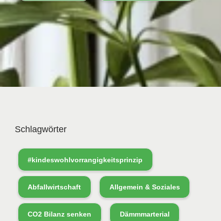
Schlagwörter
#kindeswohlvorrangigkeitsprinzip
Abfallwirtschaft
Allgemein & Soziales
CO2 Bilanz senken
Dämmmarterial