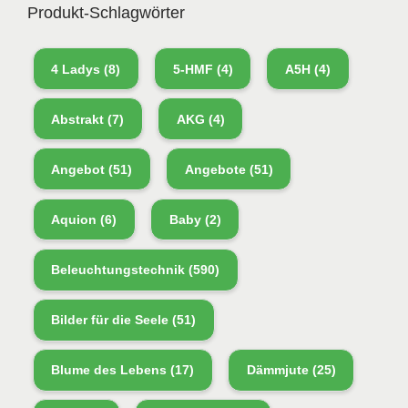
Produkt-Schlagwörter
4 Ladys
(8)
5-HMF
(4)
A5H
(4)
Abstrakt
(7)
AKG
(4)
Angebot
(51)
Angebote
(51)
Aquion
(6)
Baby
(2)
Beleuchtungstechnik
(590)
Bilder für die Seele
(51)
Blume des Lebens
(17)
Dämmjute
(25)