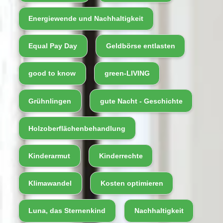
Energiewende und Nachhaltigkeit
Equal Pay Day
Geldbörse entlasten
good to know
green-LIVING
Grühnlingen
gute Nacht - Geschichte
Holzoberflächenbehandlung
Kinderarmut
Kinderrechte
Klimawandel
Kosten optimieren
Luna, das Sternenkind
Nachhaltigkeit