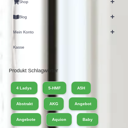
Shop
Blog
Mein Konto
Kasse
Produkt Schlagwörter
4 Ladys
5-HMF
A5H
Abstrakt
AKG
Angebot
Angebote
Aquion
Baby