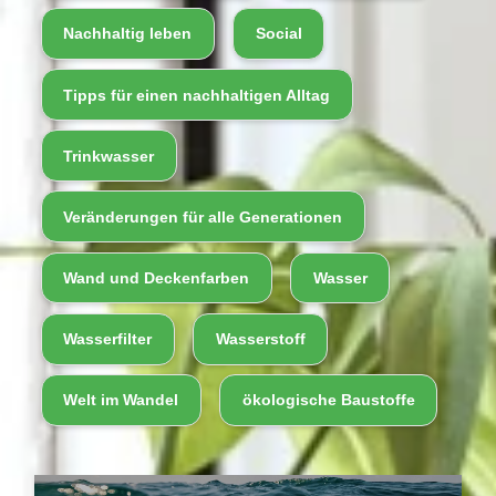
Nachhaltig leben
Social
Tipps für einen nachhaltigen Alltag
Trinkwasser
Veränderungen für alle Generationen
Wand und Deckenfarben
Wasser
Wasserfilter
Wasserstoff
Welt im Wandel
ökologische Baustoffe
V