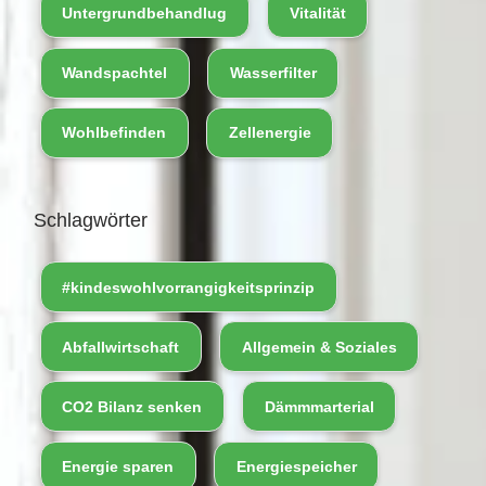
Untergrundbehandlug
Vitalität
Wandspachtel
Wasserfilter
Wohlbefinden
Zellenergie
Schlagwörter
#kindeswohlvorrangigkeitsprinzip
Abfallwirtschaft
Allgemein & Soziales
CO2 Bilanz senken
Dämmmarterial
Energie sparen
Energiespeicher