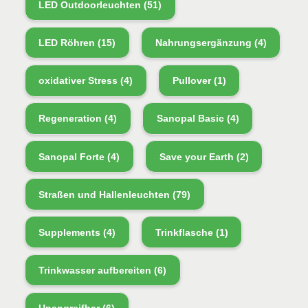
LED Outdoorleuchten
(51)
LED Röhren
(15)
Nahrungsergänzung
(4)
oxidativer Stress
(4)
Pullover
(1)
Regeneration
(4)
Sanopal Basic
(4)
Sanopal Forte
(4)
Save your Earth
(2)
Straßen und Hallenleuchten
(79)
Supplements
(4)
Trinkflasche
(1)
Trinkwasser aufbereiten
(6)