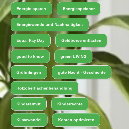
Energie sparen
Energiespeicher
Energiewende und Nachhaltigkeit
Equal Pay Day
Geldbörse entlasten
good to know
green-LIVING
Grühnlingen
gute Nacht - Geschichte
Holzoberflächenbehandlung
Kinderarmut
Kinderrechte
Klimawandel
Kosten optimieren