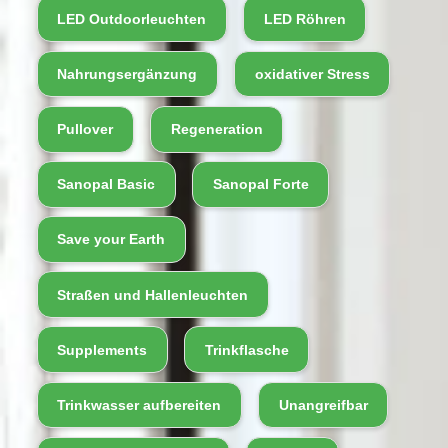
LED Outdoorleuchten
LED Röhren
Nahrungsergänzung
oxidativer Stress
Pullover
Regeneration
Sanopal Basic
Sanopal Forte
Save your Earth
Straßen und Hallenleuchten
Supplements
Trinkflasche
Trinkwasser aufbereiten
Unangreifbar