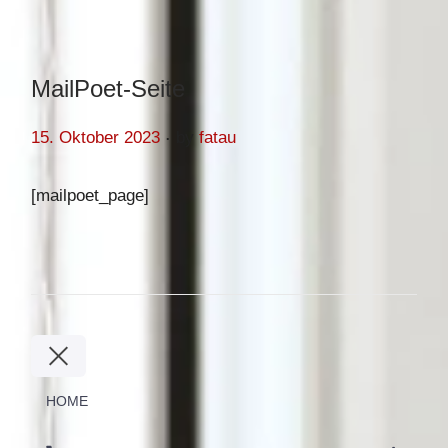
MailPoet-Seite
.
Posted on
15. Oktober 2023
by
fatau
[mailpoet_page]
HOME