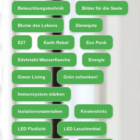
Beleuchtungstechnik
Bilder für die Seele
Blume des Lebens
Dämmjute
E27
Earth Rebel
Eco Punk
Edelstahl-Wasserflasche
Energie
Green Living
Grün schenken!
Immunsystem stärken
Isolationsmaterialien
Kindershirts
LED Flutlicht
LED Leuchtmittel