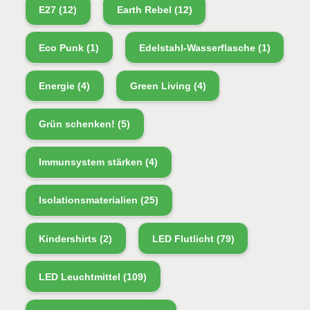
E27
(12)
Earth Rebel
(12)
Eco Punk
(1)
Edelstahl-Wasserflasche
(1)
Energie
(4)
Green Living
(4)
Grün schenken!
(5)
Immunsystem stärken
(4)
Isolationsmaterialien
(25)
Kindershirts
(2)
LED Flutlicht
(79)
LED Leuchtmittel
(109)