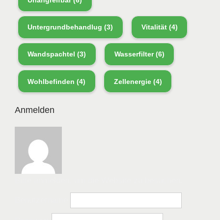
Unangreifbar
(6)
Untergrundbehandlug
(3)
Vitalität
(4)
Wandspachtel
(3)
Wasserfilter
(6)
Wohlbefinden
(4)
Zellenergie
(4)
Anmelden
Bitte anmelden, um die Website zu besuchen.
Benutzername