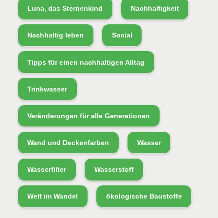
Luna, das Sternenkind
Nachhaltigkeit
Nachhaltig leben
Social
Tipps für einen nachhaltigen Alltag
Trinkwasser
Veränderungen für alle Generationen
Wand und Deckenfarben
Wasser
Wasserfilter
Wasserstoff
Welt im Wandel
ökologische Baustoffe