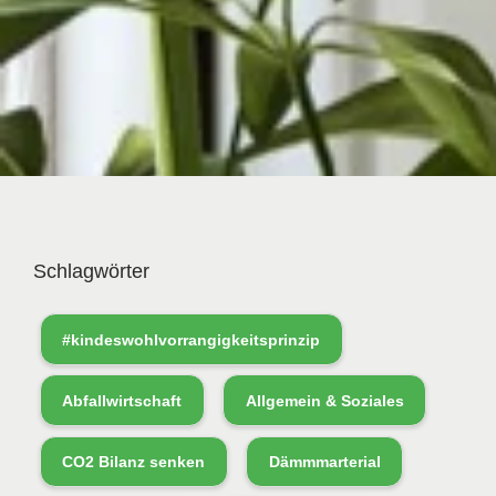
Schlagwörter
#kindeswohlvorrangigkeitsprinzip
Abfallwirtschaft
Allgemein & Soziales
CO2 Bilanz senken
Dämmmarterial