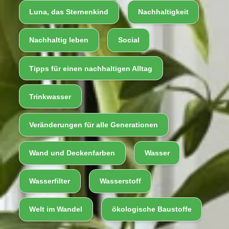
Luna, das Sternenkind
Nachhaltigkeit
Nachhaltig leben
Social
Tipps für einen nachhaltigen Alltag
Trinkwasser
Veränderungen für alle Generationen
Wand und Deckenfarben
Wasser
Wasserfilter
Wasserstoff
Welt im Wandel
ökologische Baustoffe