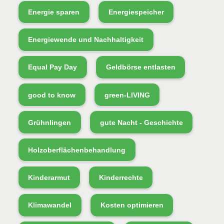
Energie sparen
Energiespeicher
Energiewende und Nachhaltigkeit
Equal Pay Day
Geldbörse entlasten
good to know
green-LIVING
Grühnlingen
gute Nacht - Geschichte
Holzoberflächenbehandlung
Kinderarmut
Kinderrechte
Klimawandel
Kosten optimieren