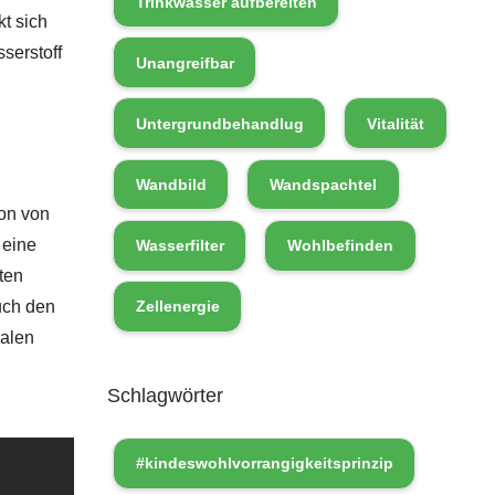
Trinkwasser aufbereiten
t sich
serstoff
Unangreifbar
Untergrundbehandlug
Vitalität
Wandbild
Wandspachtel
ion von
 eine
Wasserfilter
Wohlbefinden
ten
uch den
Zellenergie
balen
Schlagwörter
#kindeswohlvorrangigkeitsprinzip