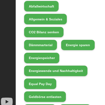
Abfallwirtschaft
Allgemein & Soziales
CO2 Bilanz senken
Dämmmarterial
Energie sparen
Energiespeicher
Energiewende und Nachhaltigkeit
Equal Pay Day
Geldbörse entlasten