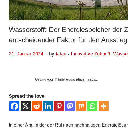
Wasserstoff: Der Energiespeicher der Z
entscheidender Faktor für den Ausstieg
.
.
Posted on
Posted in
2
21. Januar 2024
by
fatau
Innovative Zukunft
,
Wasser
0
.
A
Getting your
Trinity Audio
player ready...
u
g
Spread the love
u
s
t
In einer Ära, in der der Ruf nach nachhaltigen Energielösun
2