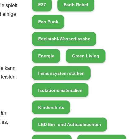
E27
Earth Rebel
e spielt
d einige
Eco Punk
Edelstahl-Wasserflasche
Energie
Green Living
ie kann
Immunsystem stärken
leisten.
Isolationsmaterialien
Kindershirts
für
 es,
LED Ein- und Aufbauleuchten