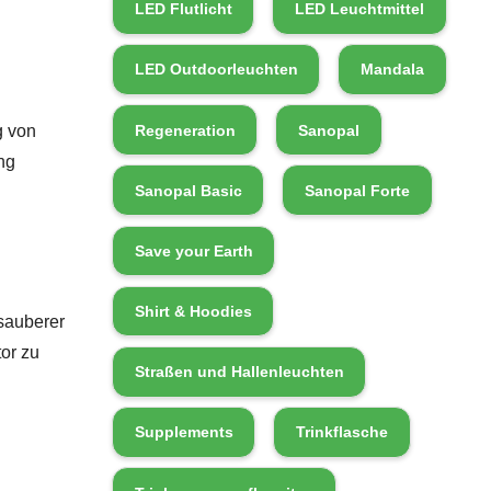
LED Flutlicht
LED Leuchtmittel
LED Outdoorleuchten
Mandala
g von
Regeneration
Sanopal
ng
Sanopal Basic
Sanopal Forte
Save your Earth
Shirt & Hoodies
sauberer
or zu
Straßen und Hallenleuchten
Supplements
Trinkflasche