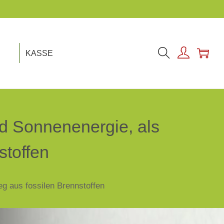
KASSE
nd Sonnenenergie, als
stoffen
eg aus fossilen Brennstoffen