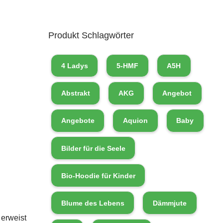
Produkt Schlagwörter
4 Ladys
5-HMF
A5H
Abstrakt
AKG
Angebot
Angebote
Aquion
Baby
Bilder für die Seele
Bio-Hoodie für Kinder
Blume des Lebens
Dämmjute
 erweist