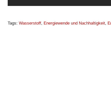
Tags
:
Wasserstoff
,
Energiewende und Nachhaltigkeit
,
E
G
r
ü
(
h
)
n
l
i
n
g
e