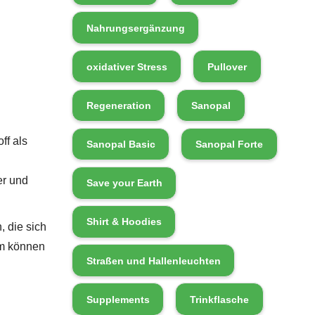
Nahrungsergänzung
oxidativer Stress
Pullover
Regeneration
Sanopal
ff als
Sanopal Basic
Sanopal Forte
er und
Save your Earth
Shirt & Hoodies
, die sich
am können
Straßen und Hallenleuchten
Supplements
Trinkflasche