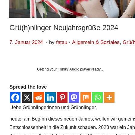
Grü(h)nlinger Neujahrsgrüße 2024
.
.
Posted on
Posted in
2
7. Januar 2024
by
fatau
Allgemein & Soziales
,
Grü(h
0
.
A
Getting your
Trinity Audio
player ready...
u
g
Spread the love
u
s
Liebe Grühnlingerinnen und Grühnlinger,
t
2
heute, am Beginn dieses neuen Jahres, wollen wir gemein
0
Entschlossenheit in die Zukunft schauen. 2023 war ein Ja
2