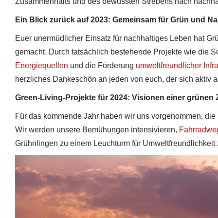
Zusammenhalts und des bewussten Strebens nach nachha
4
Ein Blick zurück auf 2023: Gemeinsam für Grün und Na
Euer unermüdlicher Einsatz für nachhaltiges Leben hat Grü
gemacht. Durch tatsächlich bestehende Projekte wie die 
Energiequellen
und die Förderung
umweltfreundlicher Infr
herzliches Dankeschön an jeden von euch, der sich aktiv a
Green-Living-Projekte für 2024: Visionen einer grünen 
Für das kommende Jahr haben wir uns vorgenommen, die 
Wir werden unsere Bemühungen intensivieren,
Fahrradwe
Grühnlingen zu einem Leuchturm für Umweltfreundlichkeit