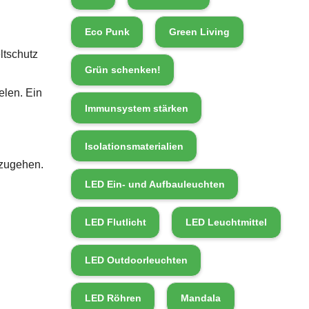
Eco Punk
Green Living
ltschutz
Grün schenken!
elen. Ein
Immunsystem stärken
Isolationsmaterialien
nzugehen.
LED Ein- und Aufbauleuchten
LED Flutlicht
LED Leuchtmittel
LED Outdoorleuchten
LED Röhren
Mandala