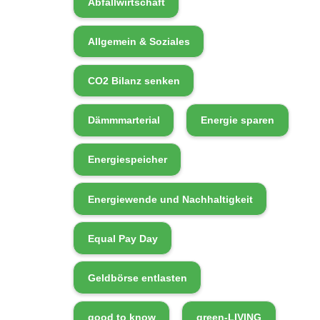
Abfallwirtschaft
Allgemein & Soziales
CO2 Bilanz senken
Dämmmarterial
Energie sparen
Energiespeicher
Energiewende und Nachhaltigkeit
Equal Pay Day
Geldbörse entlasten
good to know
green-LIVING