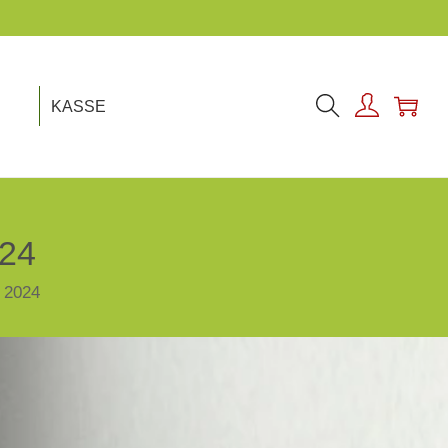
KASSE
024
 2024