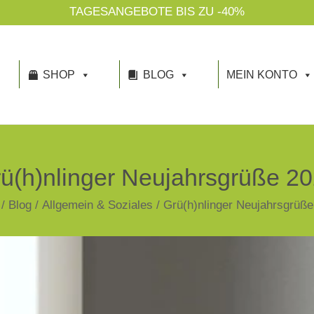
TAGESANGEBOTE BIS ZU -40%
SHOP
BLOG
MEIN KONTO
ü(h)nlinger Neujahrsgrüße 2
/
Blog
/
Allgemein & Soziales
/
Grü(h)nlinger Neujahrsgrüße