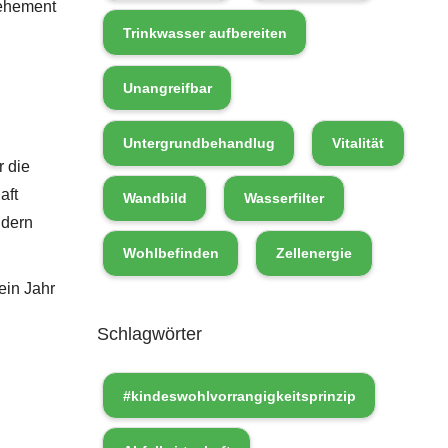
vehement
Trinkwasser aufbereiten
Unangreifbar
Untergrundbehandlug
Vitalität
r die
aft
Wandbild
Wasserfilter
ndern
Wohlbefinden
Zellenergie
ein Jahr
Schlagwörter
#kindeswohlvorrangigkeitsprinzip