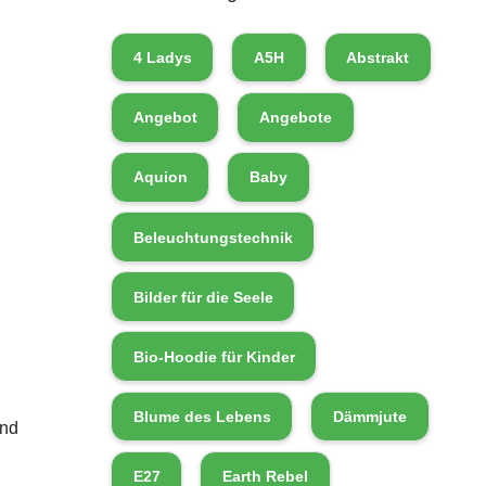
4 Ladys
A5H
Abstrakt
Angebot
Angebote
Aquion
Baby
Beleuchtungstechnik
Bilder für die Seele
Bio-Hoodie für Kinder
Blume des Lebens
Dämmjute
und
E27
Earth Rebel