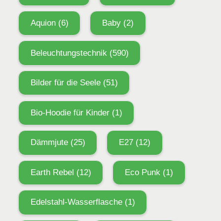
Aquion
(6)
Baby
(2)
Beleuchtungstechnik
(590)
Bilder für die Seele
(51)
Bio-Hoodie für Kinder
(1)
Dämmjute
(25)
E27
(12)
Earth Rebel
(12)
Eco Punk
(1)
Edelstahl-Wasserflasche
(1)