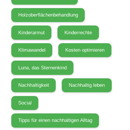
i
l
Holzoberflächenbehandlung
:
W
Kinderarmut
Kinderrechte
i
e
Klimawandel
Kosten optimieren
w
e
Luna, das Sternenkind
n
i
Nachhaltigkeit
Nachhaltig leben
g
e
r
Social
B
e
Tipps für einen nachhaltigen Alltag
s