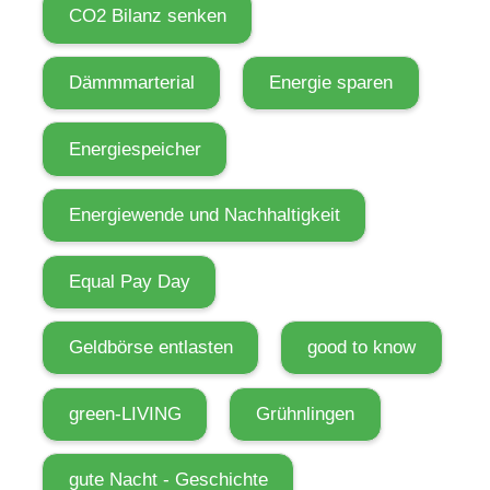
CO2 Bilanz senken
i
s
m
Dämmmarterial
Energie sparen
u
s
Energiespeicher
a
l
Energiewende und Nachhaltigkeit
s
L
Equal Pay Day
e
b
Geldbörse entlasten
good to know
e
n
green-LIVING
Grühnlingen
s
s
t
gute Nacht - Geschichte