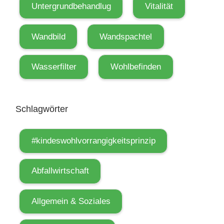
Untergrundbehandlug
Vitalität
i
c
h
Wandbild
Wandspachtel
t
i
Wasserfilter
Wohlbefinden
g
i
s
Schlagwörter
t
M
#kindeswohlvorrangigkeitsprinzip
i
n
Abfallwirtschaft
i
m
Allgemein & Soziales
a
l