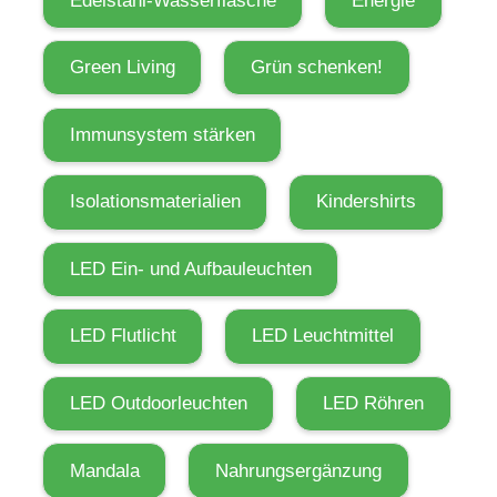
Edelstahl-Wasserflasche
Energie
w
i
Green Living
Grün schenken!
c
k
Immunsystem stärken
l
u
Isolationsmaterialien
Kindershirts
n
g
:
LED Ein- und Aufbauleuchten
W
a
LED Flutlicht
LED Leuchtmittel
r
u
LED Outdoorleuchten
LED Röhren
m
S
Mandala
Nahrungsergänzung
p