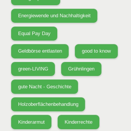
Energiewende und Nachhaltigkeit
Equal Pay Day
Geldbörse entlasten
good to know
green-LIVING
Grühnlingen
gute Nacht - Geschichte
Holzoberflächenbehandlung
Kinderarmut
Kinderrechte