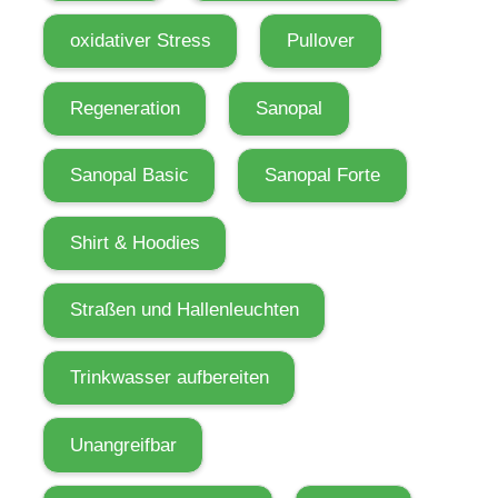
i
oxidativer Stress
Pullover
e
l
Regeneration
Sanopal
e
n
i
Sanopal Basic
Sanopal Forte
m
F
Shirt & Hoodies
r
e
Straßen und Hallenleuchten
i
e
Trinkwasser aufbereiten
n
s
Unangreifbar
o
w