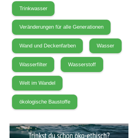
i
Trinkwasser
t
z
Veränderungen für alle Generationen
z
u
Wand und Deckenfarben
Wasser
m
e
Wasserfilter
Wasserstoff
h
r
L
Welt im Wandel
e
b
ökologische Baustoffe
e
n
s
V
q
i