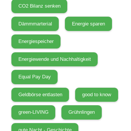
CO2 Bilanz senken
Dämmmarterial
Energie sparen
Energiespeicher
Energiewende und Nachhaltigkeit
Equal Pay Day
Geldbörse entlasten
good to know
green-LIVING
Grühnlingen
gute Nacht - Geschichte