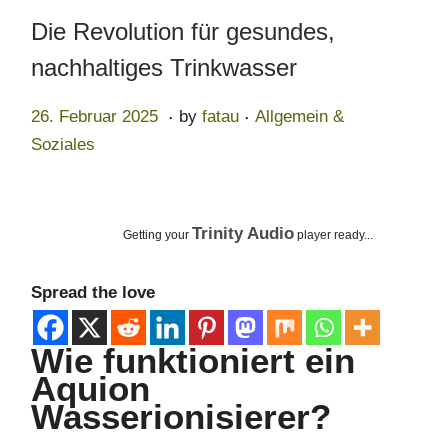
Die Revolution für gesundes,
nachhaltiges Trinkwasser
.
.
Posted on
Posted in
2
26. Februar 2025
by
fatau
Allgemein &
6
Soziales
.
F
e
Trinity Audio
Getting your
player ready...
b
r
Spread the love
u
a
Wie funktioniert ein
r
Aquion
2
Wasserionisierer?
0