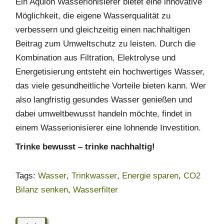
Ein Aquion Wasserionisierer bietet eine innovative
Möglichkeit, die eigene Wasserqualität zu
verbessern und gleichzeitig einen nachhaltigen
Beitrag zum Umweltschutz zu leisten. Durch die
Kombination aus Filtration, Elektrolyse und
Energetisierung entsteht ein hochwertiges Wasser,
das viele gesundheitliche Vorteile bieten kann. Wer
also langfristig gesundes Wasser genießen und
dabei umweltbewusst handeln möchte, findet in
einem Wasserionisierer eine lohnende Investition.
Trinke bewusst – trinke nachhaltig!
Tags
:
Wasser
,
Trinkwasser
,
Energie sparen
,
CO2
Bilanz senken
,
Wasserfilter
D
i