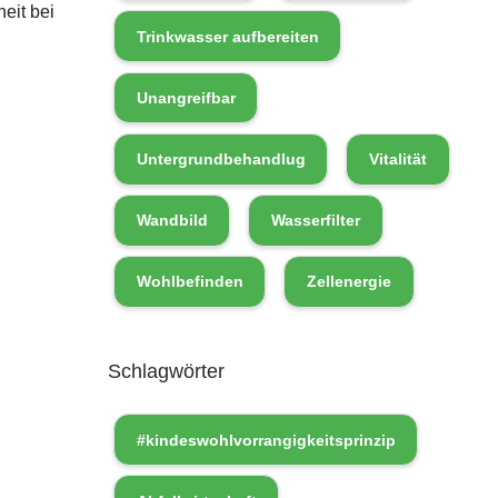
eit bei
Trinkwasser aufbereiten
Unangreifbar
Untergrundbehandlug
Vitalität
Wandbild
Wasserfilter
Wohlbefinden
Zellenergie
Schlagwörter
#kindeswohlvorrangigkeitsprinzip