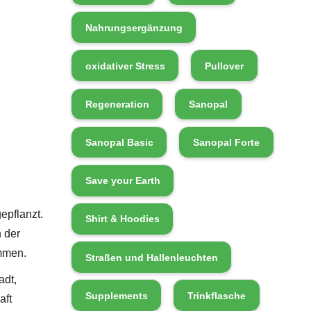
Nahrungsergänzung
oxidativer Stress
Pullover
Regeneration
Sanopal
Sanopal Basic
Sanopal Forte
Save your Earth
epflanzt.
Shirt & Hoodies
 der
ammen.
Straßen und Hallenleuchten
adt,
Supplements
Trinkflasche
aft