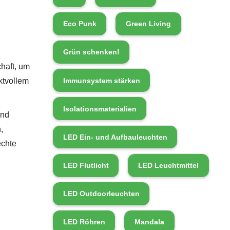
Eco Punk
Green Living
Grün schenken!
chaft, um
Immunsystem stärken
ktvollem
Isolationsmaterialien
und
,
LED Ein- und Aufbauleuchten
echte
LED Flutlicht
LED Leuchtmittel
LED Outdoorleuchten
LED Röhren
Mandala