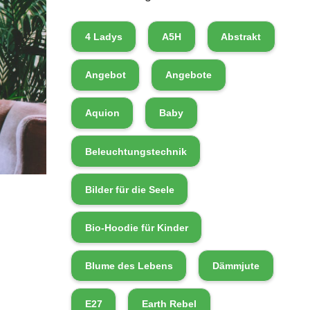
4 Ladys
A5H
Abstrakt
Angebot
Angebote
Aquion
Baby
Beleuchtungstechnik
Bilder für die Seele
Bio-Hoodie für Kinder
Blume des Lebens
Dämmjute
E27
Earth Rebel