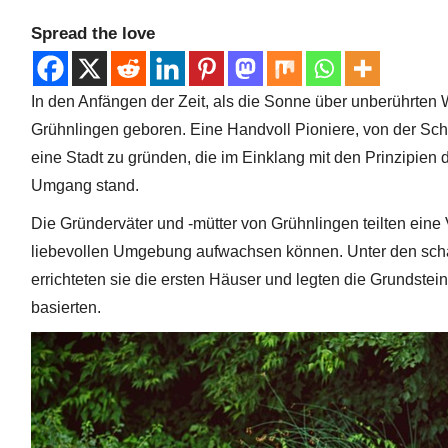
g
Spread the love
u
s
In den Anfängen der Zeit, als die Sonne über unberührten
t
Grühnlingen geboren. Eine Handvoll Pioniere, von der Schön
2
eine Stadt zu gründen, die im Einklang mit den Prinzipien
0
Umgang stand.
2
4
Die Gründerväter und -mütter von Grühnlingen teilten eine 
liebevollen Umgebung aufwachsen können. Unter den schatt
errichteten sie die ersten Häuser und legten die Grundstein
basierten.