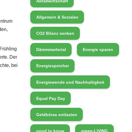
Abfallwirtschaft
Allgemein & Soziales
entrum
den,
CO2 Bilanz senken
Frühling
Dämmmarterial
Energie sparen
erte. Der
hte, bei
Energiespeicher
Energiewende und Nachhaltigkeit
Equal Pay Day
Geldbörse entlasten
good to know
green-LIVING