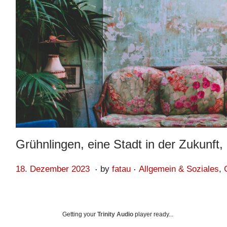
Grühnlingen, eine Stadt in der Zukunft
.
.
Posted on
Posted in
2
18. Dezember 2023
by
fatau
Allgemein & Soziales
,
0
.
A
Getting your
Trinity Audio
player ready...
u