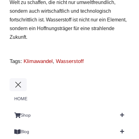
Welt zu schaffen, die nicht nur umweltfreundlich,
sondern auch wirtschaftlich und technologisch
fortschrittlich ist. Wasserstoff ist nicht nur ein Element,
sondern ein Hoffnungsträger für eine strahlende
Zukunft.
Tags
:
Klimawandel
,
Wasserstoff
“
W
a
s
HOME
s
e
Shop
r
s
Blog