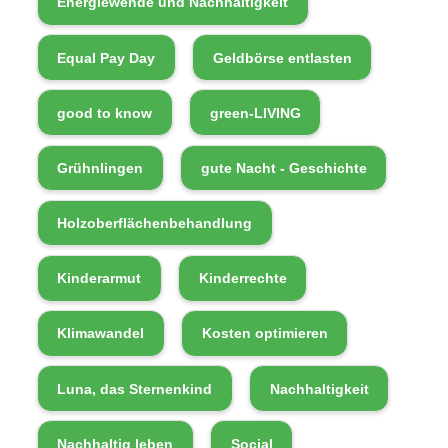
Energiewende und Nachhaltigkeit
Equal Pay Day
Geldbörse entlasten
good to know
green-LIVING
Grühnlingen
gute Nacht - Geschichte
Holzoberflächenbehandlung
Kinderarmut
Kinderrechte
Klimawandel
Kosten optimieren
Luna, das Sternenkind
Nachhaltigkeit
Nachhaltig leben
Social