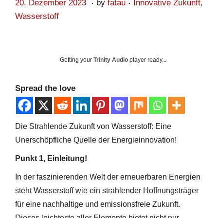
.
.
Posted on
Posted in
2
20. Dezember 2023
by
fatau
Innovative Zukunft
,
0
Wasserstoff
.
A
u
Getting your
Trinity Audio
player ready...
g
u
Spread the love
s
t
2
Die Strahlende Zukunft von Wasserstoff: Eine
0
Unerschöpfliche Quelle der Energieinnovation!
2
Punkt 1, Einleitung!
4
In der faszinierenden Welt der erneuerbaren Energien
steht Wasserstoff wie ein strahlender Hoffnungsträger
für eine nachhaltige und emissionsfreie Zukunft.
Dieses leichteste aller Elemente bietet nicht nur