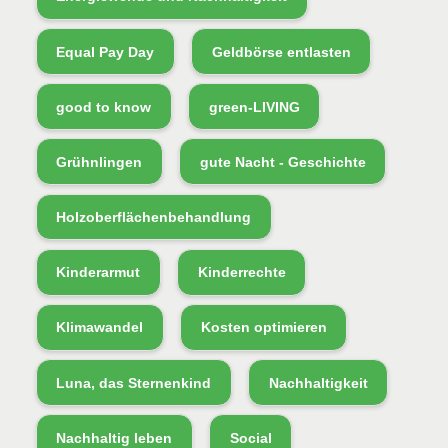
Equal Pay Day
Geldbörse entlasten
good to know
green-LIVING
Grühnlingen
gute Nacht - Geschichte
Holzoberflächenbehandlung
Kinderarmut
Kinderrechte
Klimawandel
Kosten optimieren
Luna, das Sternenkind
Nachhaltigkeit
Nachhaltig leben
Social