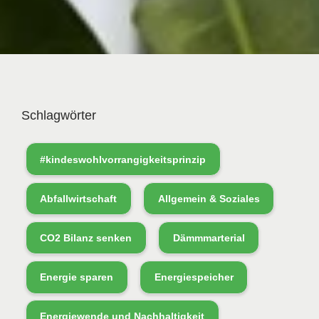
Schlagwörter
#kindeswohlvorrangigkeitsprinzip
Abfallwirtschaft
Allgemein & Soziales
CO2 Bilanz senken
Dämmmarterial
Energie sparen
Energiespeicher
Energiewende und Nachhaltigkeit