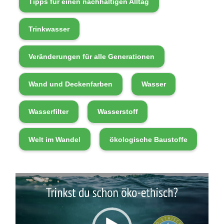
h
Tipps für einen nachhaltigen Alltag
i
c
Trinkwasser
h
t
Veränderungen für alle Generationen
e
Wand und Deckenfarben
Wasser
Wasserfilter
Wasserstoff
Welt im Wandel
ökologische Baustoffe
V
i
d
e