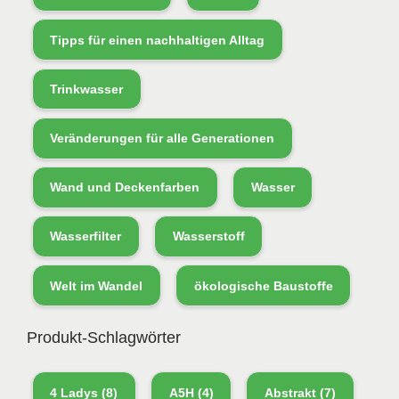
Tipps für einen nachhaltigen Alltag
Trinkwasser
Veränderungen für alle Generationen
Wand und Deckenfarben
Wasser
Wasserfilter
Wasserstoff
Welt im Wandel
ökologische Baustoffe
Produkt-Schlagwörter
4 Ladys
(8)
A5H
(4)
Abstrakt
(7)