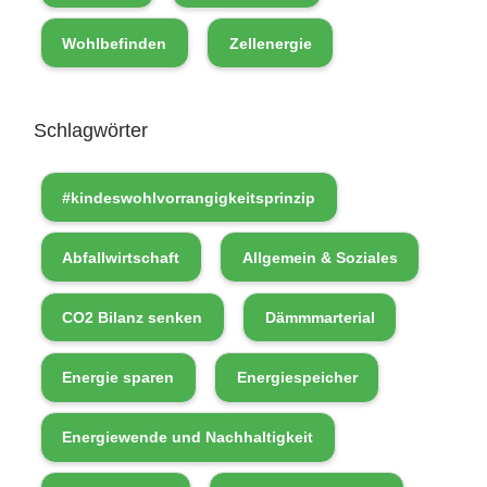
n
f
Wohlbefinden
Zellenergie
t
”
E
Schlagwörter
i
n
#kindeswohlvorrangigkeitsprinzip
e
G
Abfallwirtschaft
Allgemein & Soziales
r
ü
CO2 Bilanz senken
Dämmmarterial
h
n
Energie sparen
Energiespeicher
l
i
Energiewende und Nachhaltigkeit
n