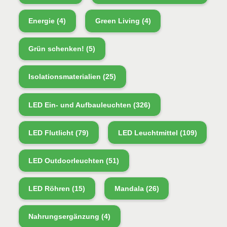
Energie
(4)
Green Living
(4)
Grün schenken!
(5)
Isolationsmaterialien
(25)
LED Ein- und Aufbauleuchten
(326)
LED Flutlicht
(79)
LED Leuchtmittel
(109)
LED Outdoorleuchten
(51)
LED Röhren
(15)
Mandala
(26)
Nahrungsergänzung
(4)