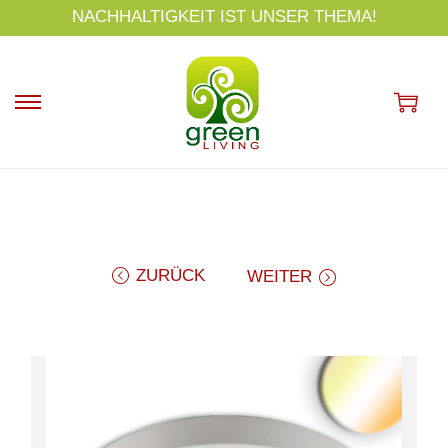
s
NACHHALTIGKEIT IST UNSER THEMA!
p
ri
n
g
e
n
ZURÜCK
WEITER