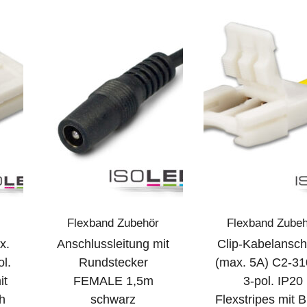
Flexband Zubehör
Flexband Zube
x.
Anschlussleitung mit
Clip-Kabelansch
ol.
Rundstecker
(max. 5A) C2-31
it
FEMALE 1,5m
3-pol. IP20
h
schwarz
Flexstripes mit B