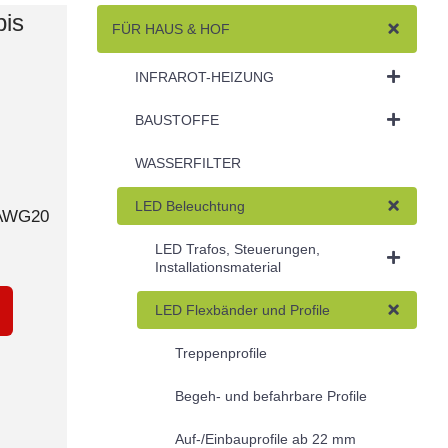
bis
FÜR HAUS & HOF
INFRAROT-HEIZUNG
BAUSTOFFE
WASSERFILTER
LED Beleuchtung
/AWG20
LED Trafos, Steuerungen,
Installationsmaterial
LED Flexbänder und Profile
Treppenprofile
Begeh- und befahrbare Profile
Auf-/Einbauprofile ab 22 mm