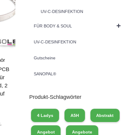
UV-C-DESINFEKTION
FÜR BODY & SOUL
UV-C-DESINFEKTION
Gutscheine
hör
 PCB
SANOPAL®
ür
, 2
uf
Produkt-Schlagwörter
4 Ladys
A5H
Abstrakt
.
Angebot
Angebote