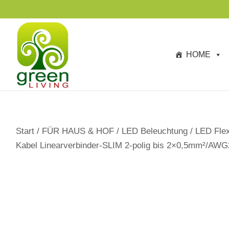
s
p
ri
n
HOME
g
e
n
Start
/
FÜR HAUS & HOF
/
LED Beleuchtung
/
LED Flex
Kabel Linearverbinder-SLIM 2-polig bis 2×0,5mm²/AWG