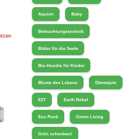
Aquion
Baby
Beleuchtungstechnik
etzen
Bilder für die Seele
Bio-Hoodie für Kinder
Blume des Lebens
Dämmjute
E27
Earth Rebel
Eco Punk
Green Living
Grün schenken!