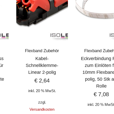
Flexband Zubehör
Flexband Zube
ss
Kabel-
Eckverbindung
ür
Schnellklemme-
zum Einlöten f
Linear 2-polig
10mm Flexband
ite
polig, 50 Stk a
€
2,64
Rolle
inkl. 20 % MwSt.
€
7,08
zzgl.
inkl. 20 % MwSt
Versandkosten