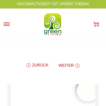
s
NACHHALTIGKEIT IST UNSER THEMA!
p
ri
n
g
e
n
ZURÜCK
WEITER