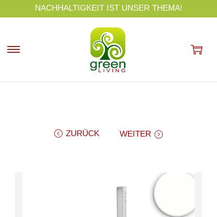
s
NACHHALTIGKEIT IST UNSER THEMA!
p
ri
n
g
e
n
ZURÜCK
WEITER