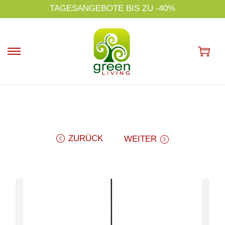
s
NACHHALTIGKEIT IST UNSER THEMA!
p
ri
n
g
e
n
ZURÜCK
WEITER