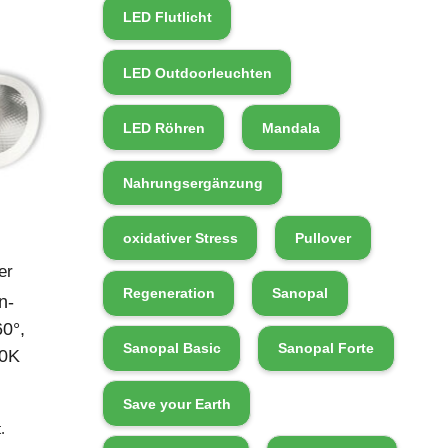
LED Flutlicht
LED Outdoorleuchten
LED Röhren
Mandala
Nahrungsergänzung
oxidativer Stress
Pullover
er
Regeneration
Sanopal
n-
60°,
Sanopal Basic
Sanopal Forte
00K
Save your Earth
.