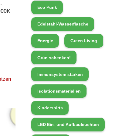
,
Eco Punk
000K
Edelstahl-Wasserflasche
.
Energie
Green Living
Grün schenken!
Immunsystem stärken
etzen
Isolationsmaterialien
Kindershirts
LED Ein- und Aufbauleuchten