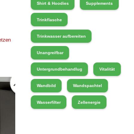
Shirt & Hoodies
Supplements
Trinkflasche
Trinkwasser aufbereiten
etzen
Unangreifbar
Untergrundbehandlug
Vitalität
Wandbild
Wandspachtel
Wasserfilter
Zellenergie