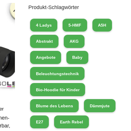
Produkt-Schlagwörter
4 Ladys
5-HMF
A5H
Abstrakt
AKG
Angebote
Baby
Beleuchtungstechnik
Bio-Hoodie für Kinder
Blume des Lebens
Dämmjute
er
nen-
E27
Earth Rebel
rbar,