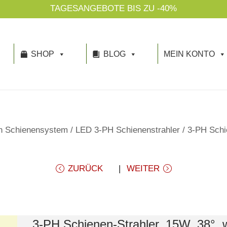
TAGESANGEBOTE BIS ZU -40%
SHOP
BLOG
MEIN KONTO
n Schienensystem
/
LED 3-PH Schienenstrahler
/
3-PH Schi
ZURÜCK
WEITER
3-PH Schienen-Strahler, 15W, 38°, 