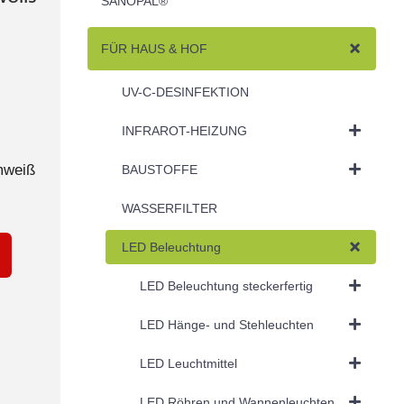
SANOPAL®
FÜR HAUS & HOF
UV-C-DESINFEKTION
INFRAROT-HEIZUNG
mweiß
BAUSTOFFE
WASSERFILTER
LED Beleuchtung
LED Beleuchtung steckerfertig
LED Hänge- und Stehleuchten
LED Leuchtmittel
LED Röhren und Wannenleuchten