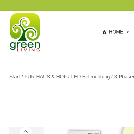
s
p
ri
n
HOME
g
e
n
Start
/
FÜR HAUS & HOF
/
LED Beleuchtung
/
3-Phase