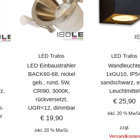
LED Trafos
LED Trafos
LED Einbaustrahler
Wandleucht
BACK60-68, nickel
1xGU10, IP54
geb., rund, 5W,
sandschwarz, e
z,
CRI90, 3000K,
Leuchtmittel
rückversetzt,
€
25,90
h-
UGR<12, dimmbar
inkl. 20 % MwSt
r
€
19,90
zzgl.
inkl. 20 % MwSt.
Versandkosten