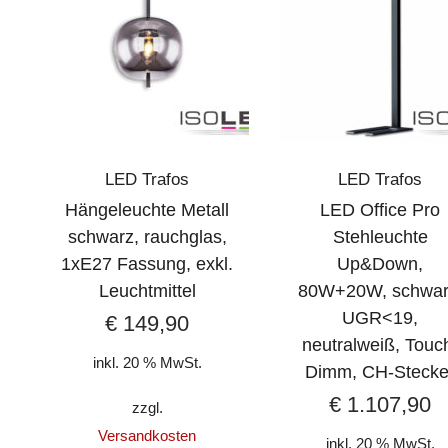
LED Trafos
LED Trafos
Hängeleuchte Metall
LED Office Pro
schwarz, rauchglas,
Stehleuchte
1xE27 Fassung, exkl.
Up&Down,
Leuchtmittel
80W+20W, schwar
UGR<19,
€
149,90
neutralweiß, Touc
inkl. 20 % MwSt.
Dimm, CH-Stecke
€
1.107,90
zzgl.
Versandkosten
inkl. 20 % MwSt.