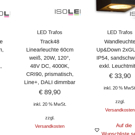
LED Trafos
LED Trafos
te
Track48
Wandleucht
m,
Linearleuchte 60cm
Up&Down 2xGU
weiß, 20W, 120°,
IP54, sandschw
,
48V DC, 4000K,
exkl. Leuchtmit
CRI90, prismatisch,
€
33,90
Line+, DALI dimmbar
inkl. 20 % MwSt
€
89,90
zzgl.
inkl. 20 % MwSt.
Versandkosten
zzgl.
Auf die
Versandkosten
Wunschliste s