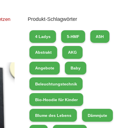
Produkt-Schlagwörter
etzen
4 Ladys
5-HMF
A5H
Abstrakt
AKG
Angebote
Baby
Beleuchtungstechnik
Bio-Hoodie für Kinder
Blume des Lebens
Dämmjute