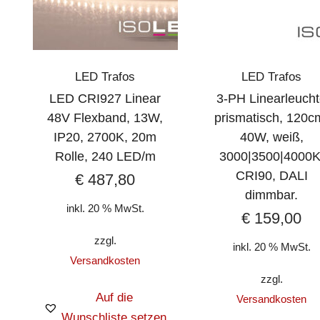
LED Trafos
LED Trafos
LED CRI927 Linear
3-PH Linearleuch
48V Flexband, 13W,
prismatisch, 120c
IP20, 2700K, 20m
40W, weiß,
Rolle, 240 LED/m
3000|3500|4000K
CRI90, DALI
€
487,80
dimmbar.
inkl. 20 % MwSt.
€
159,00
zzgl.
inkl. 20 % MwSt.
Versandkosten
zzgl.
Auf die
Versandkosten
Wunschliste setzen