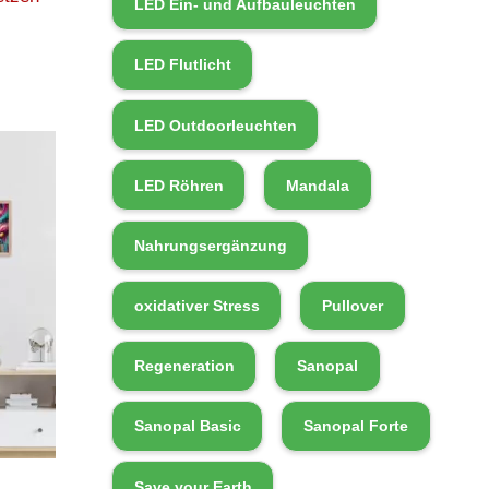
LED Ein- und Aufbauleuchten
LED Flutlicht
LED Outdoorleuchten
LED Röhren
Mandala
Nahrungsergänzung
oxidativer Stress
Pullover
Regeneration
Sanopal
Sanopal Basic
Sanopal Forte
Save your Earth