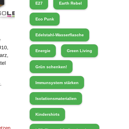
E27
Earth Rebel
Eco Punk
Edelstahl-Wasserflasche
e
10,
Energie
Green Living
arz,
tel
Grün schenken!
Immunsystem stärken
.
Isolationsmaterialien
Kindershirts
etzen