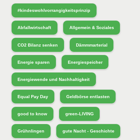
#kindeswohlvorrangigkeitsprinzip
Abfallwirtschaft
Allgemein & Soziales
CO2 Bilanz senken
Dämmmarterial
Energie sparen
Energiespeicher
Energiewende und Nachhaltigkeit
Equal Pay Day
Geldbörse entlasten
good to know
green-LIVING
Grühnlingen
gute Nacht - Geschichte