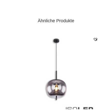
horizontal biegbar (Biegeradius min. 60mm)
EPREL Datenblatt:
Datenblatt
Ähnliche Produkte