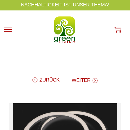
s
NACHHALTIGKEIT IST UNSER THEMA!
p
ri
n
g
e
n
ZURÜCK
WEITER