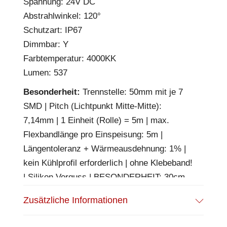
Spannung: 24V DC
Abstrahlwinkel: 120°
Schutzart: IP67
Dimmbar: Y
Farbtemperatur: 4000KK
Lumen: 537
Besonderheit:
Trennstelle: 50mm mit je 7
SMD | Pitch (Lichtpunkt Mitte-Mitte):
7,14mm | 1 Einheit (Rolle) = 5m | max.
Flexbandlänge pro Einspeisung: 5m |
Längentoleranz + Wärmeausdehnung: 1% |
kein Kühlprofil erforderlich | ohne Klebeband!
| Silikon Verguss | BESONDERHEIT: 30cm
2-pol. Mantelleitung beidseitig, weiß,
Zusätzliche Informationen
Anschluß stirnseitig | HINWEIS: in der Breite
und Höhe bündige Endkappen, vertikal und