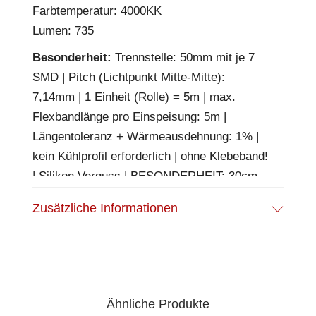
Farbtemperatur: 4000KK
Lumen: 735
Besonderheit:
Trennstelle: 50mm mit je 7
SMD | Pitch (Lichtpunkt Mitte-Mitte):
7,14mm | 1 Einheit (Rolle) = 5m | max.
Flexbandlänge pro Einspeisung: 5m |
Längentoleranz + Wärmeausdehnung: 1% |
kein Kühlprofil erforderlich | ohne Klebeband!
| Silikon Verguss | BESONDERHEIT: 30cm
2-pol. Mantelleitung beidseitig, weiß,
Zusätzliche Informationen
Anschluß stirnseitig | HINWEIS: in der Breite
und Höhe bündige Endkappen, vertikal
biegbar (Biegeradius min. 60mm)
EPREL Datenblatt:
Datenblatt
Ähnliche Produkte