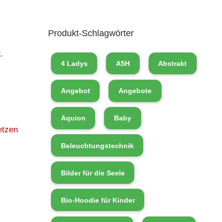
I
Produkt-Schlagwörter
.
4 Ladys
A5H
Abstrakt
Angebot
Angebote
Aquion
Baby
etzen
Beleuchtungstechnik
Bilder für die Seele
Bio-Hoodie für Kinder