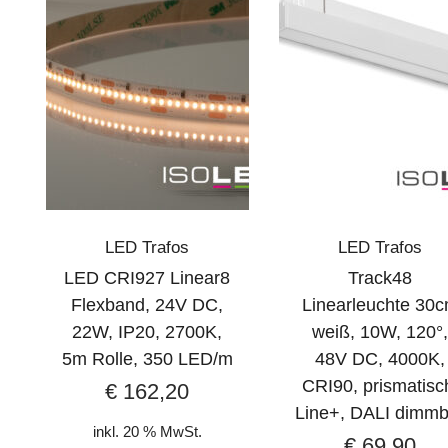
LED Trafos
LED Trafos
LED CRI927 Linear8
Track48
Flexband, 24V DC,
Linearleuchte 30
22W, IP20, 2700K,
weiß, 10W, 120°
5m Rolle, 350 LED/m
48V DC, 4000K,
CRI90, prismatisc
€
162,20
Line+, DALI dimmb
inkl. 20 % MwSt.
€
69,90