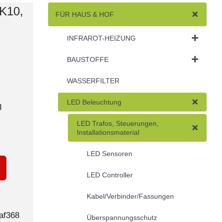
IK10,
FÜR HAUS & HOF
INFRAROT-HEIZUNG
BAUSTOFFE
WASSERFILTER
LED Beleuchtung
I
LED Trafos, Steuerungen,
Installationsmaterial
LED Sensoren
LED Controller
Kabel/Verbinder/Fassungen
af368
Überspannungsschutz