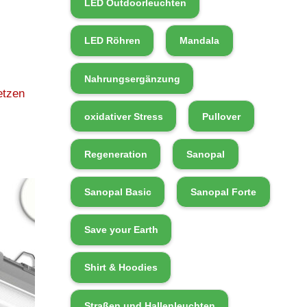
LED Outdoorleuchten
LED Röhren
Mandala
Nahrungsergänzung
etzen
oxidativer Stress
Pullover
Regeneration
Sanopal
Sanopal Basic
Sanopal Forte
Save your Earth
Shirt & Hoodies
Straßen und Hallenleuchten