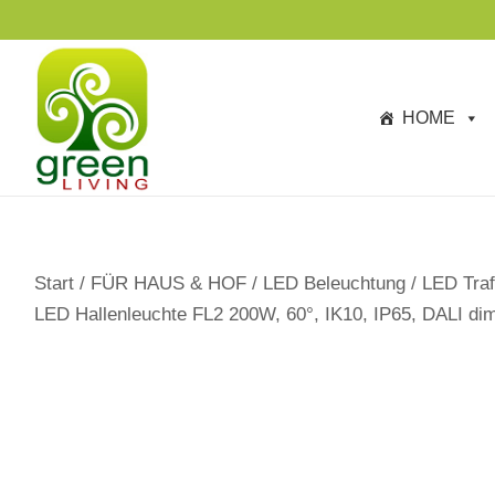
s
p
ri
n
HOME
g
e
n
Start
/
FÜR HAUS & HOF
/
LED Beleuchtung
/
LED Traf
LED Hallenleuchte FL2 200W, 60°, IK10, IP65, DALI di