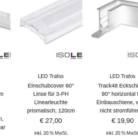
LED Trafos
LED Trafos
Einschubcover 60°
Track48 Ecksch
cm
Linse für 3-PH
90° horizontal 
,
Linearleuchte
Einbauschiene, 
prismatisch, 120cm
nicht stromführ
h,
€
27,00
€
19,90
ar
inkl. 20 % MwSt.
inkl. 20 % MwSt