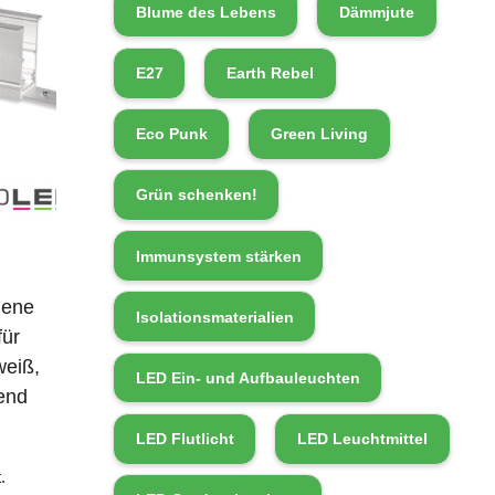
Blume des Lebens
Dämmjute
E27
Earth Rebel
Eco Punk
Green Living
Grün schenken!
Immunsystem stärken
iene
Isolationsmaterialien
für
weiß,
LED Ein- und Aufbauleuchten
end
LED Flutlicht
LED Leuchtmittel
.