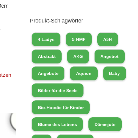
20cm
Produkt-Schlagwörter
.
4 Ladys
5-HMF
A5H
Abstrakt
AKG
Angebot
Angebote
Aquion
Baby
etzen
Bilder für die Seele
Bio-Hoodie für Kinder
Blume des Lebens
Dämmjute