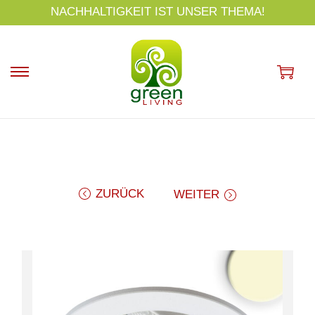
s
NACHHALTIGKEIT IST UNSER THEMA!
p
ri
n
g
e
n
ZURÜCK
WEITER